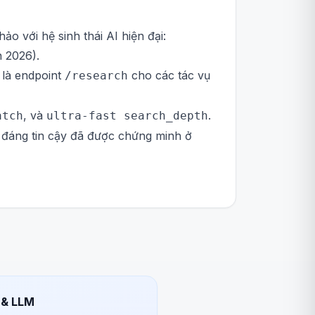
o với hệ sinh thái AI hiện đại:
 2026).
 là endpoint
cho các tác vụ
/research
, và
.
atch
ultra-fast search_depth
g đáng tin cậy đã được chứng minh ở
 & LLM