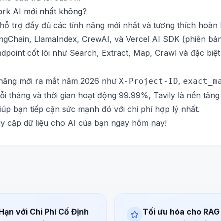
ork AI mới nhất không?
ỗ trợ đầy đủ các tính năng mới nhất và tương thích hoàn hả
gChain, LlamaIndex, CrewAI, và Vercel AI SDK (phiên bản
point cốt lõi như Search, Extract, Map, Crawl và đặc biệt
 năng mới ra mắt năm 2026 như
,
X-Project-ID
exact_m
ỗi tháng và thời gian hoạt động 99.99%, Tavily là nền tản
iúp bạn tiếp cận sức mạnh đó với chi phí hợp lý nhất.
y cập dữ liệu cho AI của bạn ngay hôm nay!
Hạn với Chi Phí Cố Định
Tối ưu hóa cho RAG