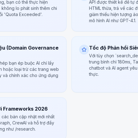
ng, bạn có thể thực hiện
API được thiết kế để tự
à không lo phát sinh thêm chi
HTML thừa, trả về các đ
lỗi 'Quota Exceeded'.
giảm thiểu hiện tượng ảo
mô hình AI như GPT-4.1.
iệu (Domain Governance
Tốc độ Phản hồi Si
Với tùy chọn `search_dep
trung bình chỉ 180ms, T
hép bạn ép buộc AI chỉ lấy
chatbot và AI agent yêu 
ín hoặc loại trừ các trang web
thực.
ậy và chính xác cho ứng dụng
ới Frameworks 2026
 các bản cập nhật mới nhất
raph, CrewAI và hỗ trợ đầy
ng như /research.