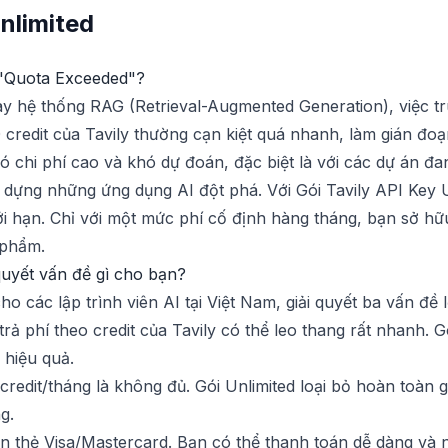
nlimited
i "Quota Exceeded"?
ay hệ thống RAG (Retrieval-Augmented Generation), việc tr
0 credit của Tavily thường cạn kiệt quá nhanh, làm gián đo
 có chi phí cao và khó dự đoán, đặc biệt là với các dự án đa
y dựng những ứng dụng AI đột phá. Với Gói Tavily API Key U
giới hạn. Chỉ với một mức phí cố định hàng tháng, bạn sở h
 phẩm.
 quyết vấn đề gì cho bạn?
cho các lập trình viên AI tại Việt Nam, giải quyết ba vấn đề 
trả phí theo credit của Tavily có thể leo thang rất nhanh. 
 hiệu quả.
credit/tháng là không đủ. Gói Unlimited loại bỏ hoàn toàn 
g.
 thẻ Visa/Mastercard. Bạn có thể thanh toán dễ dàng và nh