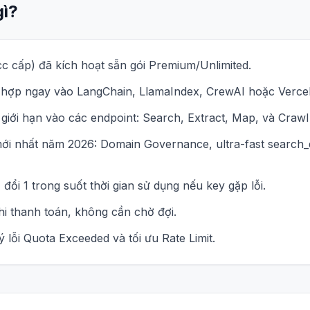
gì?
cc cấp) đã kích hoạt sẵn gói Premium/Unlimited.
h hợp ngay vào LangChain, LlamaIndex, CrewAI hoặc Verce
iới hạn vào các endpoint: Search, Extract, Map, và Crawl
mới nhất năm 2026: Domain Governance, ultra-fast search_
đổi 1 trong suốt thời gian sử dụng nếu key gặp lỗi.
khi thanh toán, không cần chờ đợi.
ý lỗi Quota Exceeded và tối ưu Rate Limit.