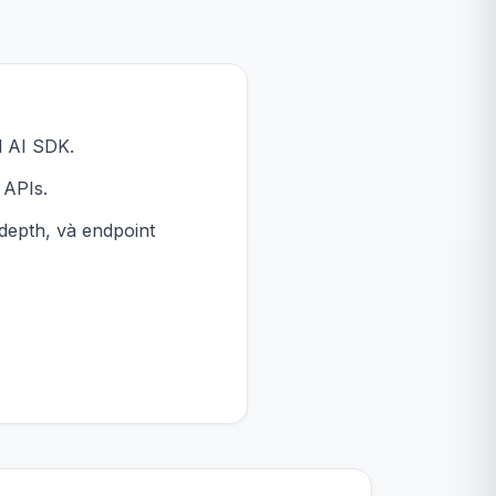
l AI SDK.
 APIs.
depth, và endpoint