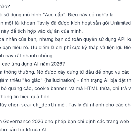
 nào?
i sử dụng mô hình "Acc cấp". Điều này có nghĩa là:
n một tài khoản Tavily đã được kích hoạt sẵn gói Unlimited
 này để tích hợp vào dự án của mình.
 cá nhân của bạn, nhưng bạn có toàn quyền sử dụng API ke
ạn hiểu rõ. Ưu điểm là chi phí cực kỳ thấp và tiện lợi. Đi
nh này rất nhanh chóng.
ho các ứng dụng AI năm 2026?
iếm thông thường. Nó được xây dựng từ đầu để phục vụ cá
ảm thiểu "ảo giác" (hallucination) - tình trạng AI bịa đặt th
 bỏ quảng cáo, cookie banner, và mã HTML thừa, chỉ trả v
hông tin hiệu quả hơn.
 tùy chọn
mới, Tavily đủ nhanh cho các ch
search_depth
 Governance 2026 cho phép bạn chỉ định các trang web đá
o câu trả lời của AI.