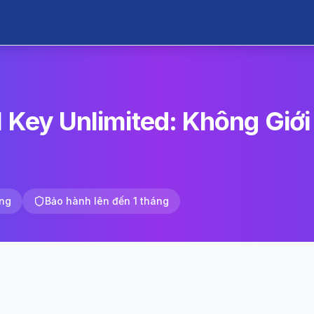
 Key Unlimited: Không Giới
ng
Bảo hành lên đến 1 tháng