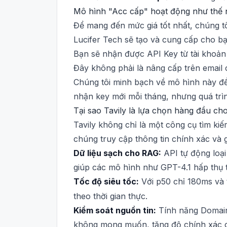
Mô hình "Acc cấp" hoạt động như thế
Để mang đến mức giá tốt nhất, chúng tô
Lucifer Tech sẽ tạo và cung cấp cho bạ
Bạn sẽ nhận được API Key từ tài khoản
Đây không phải là nâng cấp trên email
Chúng tôi minh bạch về mô hình này để b
nhận key mới mỗi tháng, nhưng quá trì
Tại sao Tavily là lựa chọn hàng đầu c
Tavily không chỉ là một công cụ tìm k
chúng truy cập thông tin chính xác và gi
Dữ liệu sạch cho RAG:
API tự động loại
giúp các mô hình như GPT-4.1 hấp thụ t
Tốc độ siêu tốc:
Với p50 chỉ 180ms và
theo thời gian thực.
Kiểm soát nguồn tin:
Tính năng Domain
không mong muốn, tăng độ chính xác ch