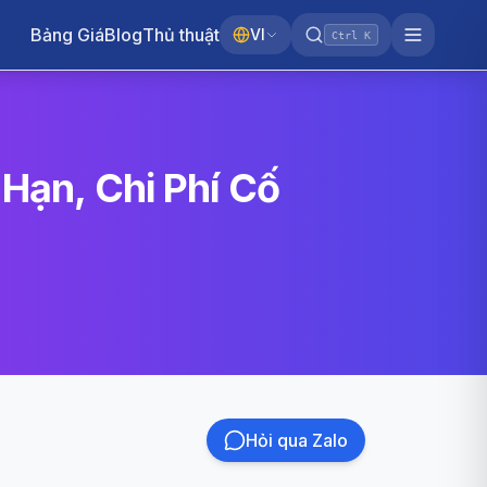
Bảng Giá
Blog
Thủ thuật
VI
Ctrl K
 Hạn, Chi Phí Cố
Hỏi qua Zalo