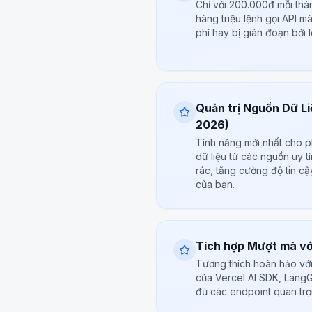
Chỉ với 200.000đ mỗi thá
hàng triệu lệnh gọi API m
phí hay bị gián đoạn bởi 
Quản trị Nguồn Dữ L
2026)
Tính năng mới nhất cho p
dữ liệu từ các nguồn uy t
rác, tăng cường độ tin c
của bạn.
Tích hợp Mượt mà v
Tương thích hoàn hảo với
của Vercel AI SDK, LangG
đủ các endpoint quan trọ