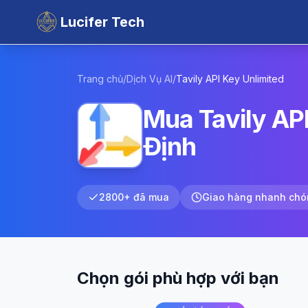
Lucifer Tech
Trang chủ
/
Dịch Vụ AI
/
Tavily API Key
Unlimited
Mua Tavily API
Định
2800+ đã mua
Giao hàng nhanh chó
Chọn gói phù hợp với bạn