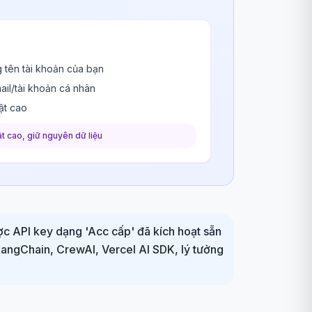
 tên tài khoản của bạn
ail/tài khoản cá nhân
ật cao
t cao, giữ nguyên dữ liệu
ợc API key dạng 'Acc cấp' đã kích hoạt sẵn
i LangChain, CrewAI, Vercel AI SDK, lý tưởng