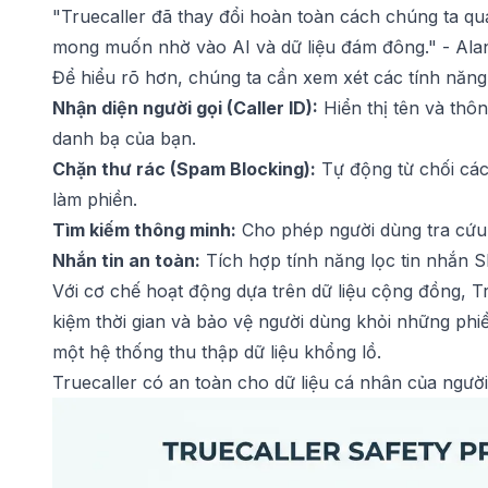
"Truecaller đã thay đổi hoàn toàn cách chúng ta qu
mong muốn nhờ vào AI và dữ liệu đám đông." - Alan
Để hiểu rõ hơn, chúng ta cần xem xét các tính năng
Nhận diện người gọi (Caller ID):
Hiển thị tên và thô
danh bạ của bạn.
Chặn thư rác (Spam Blocking):
Tự động từ chối các
làm phiền.
Tìm kiếm thông minh:
Cho phép người dùng tra cứu b
Nhắn tin an toàn:
Tích hợp tính năng lọc tin nhắn 
Với cơ chế hoạt động dựa trên dữ liệu cộng đồng, Tr
kiệm thời gian và bảo vệ người dùng khỏi những phiền
một hệ thống thu thập dữ liệu khổng lồ.
Truecaller có an toàn cho dữ liệu cá nhân của ngư