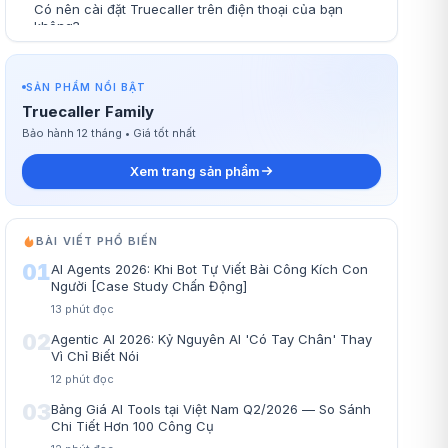
Có nên cài đặt Truecaller trên điện thoại của bạn
không?
SẢN PHẨM NỔI BẬT
Truecaller Family
Bảo hành 12 tháng • Giá tốt nhất
Xem trang sản phẩm
BÀI VIẾT PHỔ BIẾN
01
AI Agents 2026: Khi Bot Tự Viết Bài Công Kích Con
Người [Case Study Chấn Động]
13
phút đọc
02
Agentic AI 2026: Kỷ Nguyên AI 'Có Tay Chân' Thay
Vì Chỉ Biết Nói
12
phút đọc
03
Bảng Giá AI Tools tại Việt Nam Q2/2026 — So Sánh
Chi Tiết Hơn 100 Công Cụ