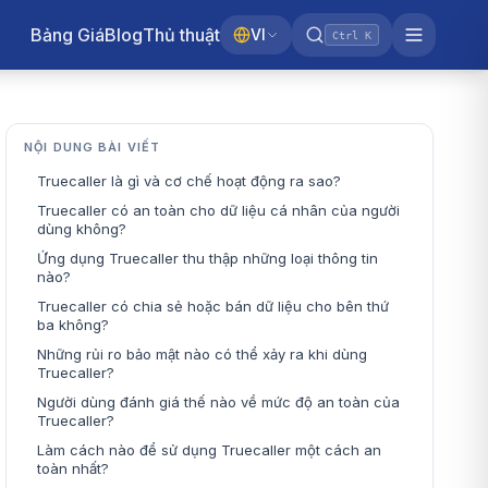
Bảng Giá
Blog
Thủ thuật
VI
Ctrl K
NỘI DUNG BÀI VIẾT
Truecaller là gì và cơ chế hoạt động ra sao?
Truecaller có an toàn cho dữ liệu cá nhân của người
dùng không?
Ứng dụng Truecaller thu thập những loại thông tin
nào?
Truecaller có chia sẻ hoặc bán dữ liệu cho bên thứ
ba không?
Những rủi ro bảo mật nào có thể xảy ra khi dùng
Truecaller?
Người dùng đánh giá thế nào về mức độ an toàn của
Truecaller?
Làm cách nào để sử dụng Truecaller một cách an
toàn nhất?