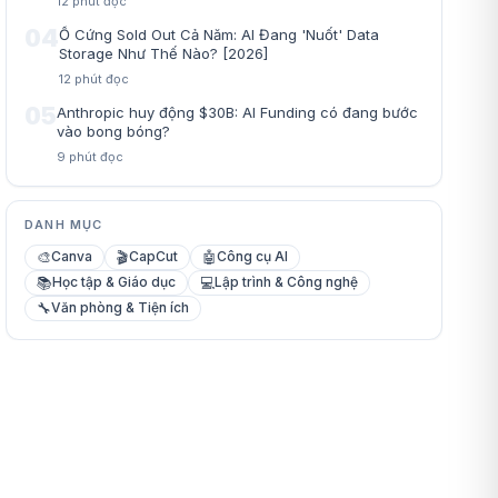
12
phút đọc
04
Ổ Cứng Sold Out Cả Năm: AI Đang 'Nuốt' Data
Storage Như Thế Nào? [2026]
12
phút đọc
05
Anthropic huy động $30B: AI Funding có đang bước
vào bong bóng?
9
phút đọc
DANH MỤC
🎨
🎬
🤖
Canva
CapCut
Công cụ AI
📚
💻
Học tập & Giáo dục
Lập trình & Công nghệ
🔧
Văn phòng & Tiện ích