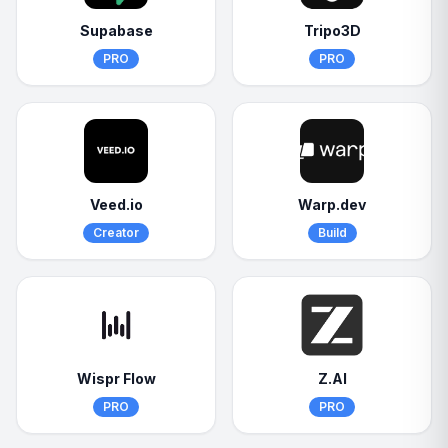
Supabase
Tripo3D
PRO
PRO
Veed.io
Warp.dev
Creator
Build
Wispr Flow
Z.AI
PRO
PRO