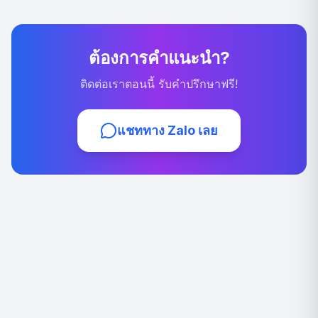
ต้องการคำแนะนำ?
ติดต่อเราตอนนี้ รับคำปรึกษาฟรี!
แชททาง Zalo เลย