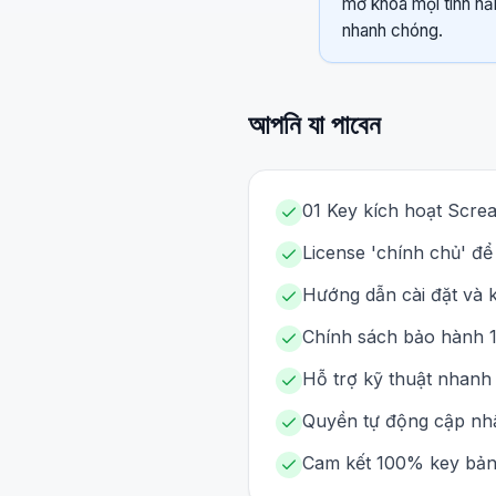
mở khóa mọi tính nă
nhanh chóng.
আপনি যা পাবেন
01 Key kích hoạt Screa
License 'chính chủ' để
Hướng dẫn cài đặt và kí
Chính sách bảo hành 1 
Hỗ trợ kỹ thuật nhanh
Quyền tự động cập nhậ
Cam kết 100% key bản 