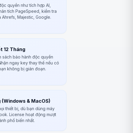
độc quyền như tích hợp AI,
hân tích PageSpeed, kiểm tra
 Ahrefs, Majestic, Google.
ốt 12 Tháng
nh sách bảo hành độc quyền
. Nhận ngay key thay thế nếu có
bạn không bị gián đoạn.
g (Windows & MacOS)
ọi thiết bị, dù bạn dùng máy
ook. License hoạt động mượt
ành phổ biến nhất.