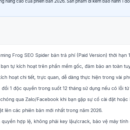
ng nâng cao của phiên bản 2026. Sản phẩm đi kèm bảo hành 1 đổi 
ming Frog SEO Spider bản trả phí (Paid Version) thời hạn 1
 bạn tự kích hoạt trên phần mềm gốc, đảm bảo an toàn tuy
ch hoạt chi tiết, trực quan, dễ dàng thực hiện trong vài ph
đổi 1 độc quyền trong suốt 12 tháng sử dụng nếu có lỗi t
 chóng qua Zalo/Facebook khi bạn gặp sự cố cài đặt hoặc 
t lên các phiên bản mới nhất trong năm 2026.
quyền hợp lệ, không phải key lậu/crack, bảo vệ máy tính 