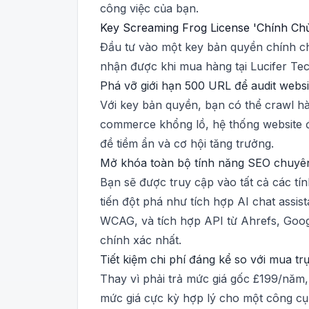
công việc của bạn.
Key Screaming Frog License 'Chính Chủ' 
Đầu tư vào một key bản quyền chính ch
nhận được khi mua hàng tại Lucifer Tec
Phá vỡ giới hạn 500 URL để audit websi
Với key bản quyền, bạn có thể crawl hà
commerce khổng lồ, hệ thống website đa
đề tiềm ẩn và cơ hội tăng trưởng.
Mở khóa toàn bộ tính năng SEO chuyên
Bạn sẽ được truy cập vào tất cả các t
tiến đột phá như tích hợp AI chat assi
WCAG, và tích hợp API từ Ahrefs, Googl
chính xác nhất.
Tiết kiệm chi phí đáng kể so với mua tr
Thay vì phải trả mức giá gốc £199/năm, 
mức giá cực kỳ hợp lý cho một công cụ