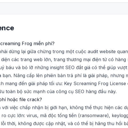
ience
Screaming Frog miễn phí?
phải dừng lại giữa chừng trong một cuộc audit website qua
 diện các trang web lớn, trang thương mại điện tử có hàng
uý báu và bỏ lỡ những insight SEO đắt giá có thể giúp vượt 
 bạn. Nâng cấp lên phiên bản trả phí là giải pháp, nhưng 
ech mang đến giải pháp tối ưu: Key Screaming Frog License 
hữu toàn bộ sức mạnh của công cụ SEO hàng đầu này.
hí hoặc file crack?
với việc chấp nhận bị giới hạn, không thể thực hiện các dự
i ro cực lớn: virus, mã độc tống tiền (ransomware), keylo
 lỗi thời, không được cập nhật, và có thể bị hãng thu hồi 