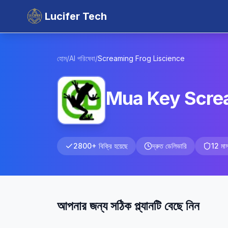
Lucifer Tech
হোম
/
AI পরিষেবা
/
Screaming Frog
Liscience
Mua Key Screa
2800+ বিক্রি হয়েছে
দ্রুত ডেলিভারি
12 মাস 
আপনার জন্য সঠিক প্ল্যানটি বেছে নিন