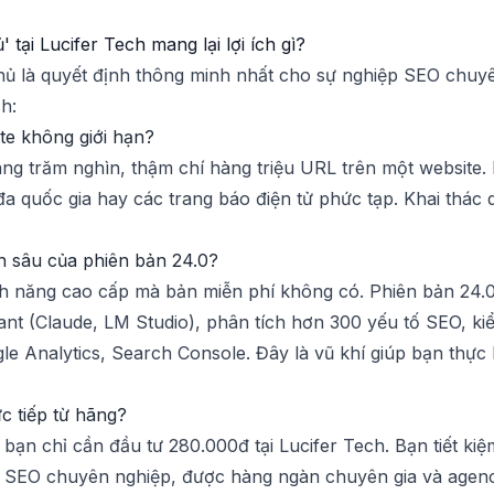
tại Lucifer Tech mang lại lợi ích gì?
ủ là quyết định thông minh nhất cho sự nghiệp SEO chuyê
h:
te không giới hạn?
ng trăm nghìn, thậm chí hàng triệu URL trên một website. 
 quốc gia hay các trang báo điện tử phức tạp. Khai thác d
 sâu của phiên bản 24.0?
ính năng cao cấp mà bản miễn phí không có. Phiên bản 24.
stant (Claude, LM Studio), phân tích hơn 300 yếu tố SEO, k
e Analytics, Search Console. Đây là vũ khí giúp bạn thực h
ực tiếp từ hãng?
bạn chỉ cần đầu tư 280.000đ tại Lucifer Tech. Bạn tiết kiệm
 SEO chuyên nghiệp, được hàng ngàn chuyên gia và agency 