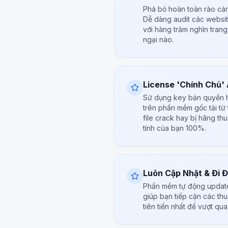
Phá bỏ hoàn toàn rào cả
Dễ dàng audit các websit
với hàng trăm nghìn tran
ngại nào.
License 'Chính Chủ'
Sử dụng key bản quyền hợ
trên phần mềm gốc tải từ 
file crack hay bị hãng th
tính của bạn 100%.
Luôn Cập Nhật & Đi 
Phần mềm tự động update
giúp bạn tiếp cận các th
tiên tiến nhất để vượt qua