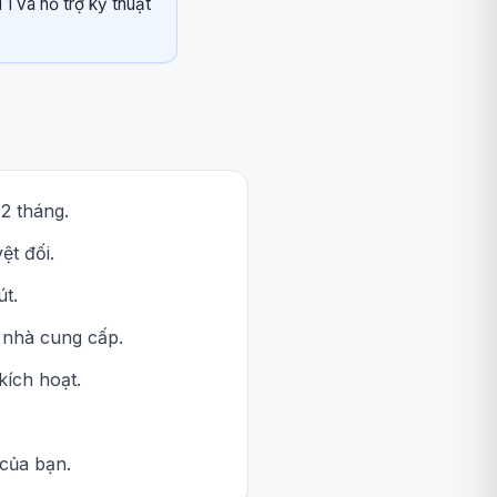
1 và hỗ trợ kỹ thuật
2 tháng.
ệt đối.
út.
ừ nhà cung cấp.
kích hoạt.
của bạn.