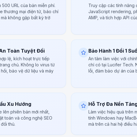
n 500 URL của bản miễn phí.
Truy cập các tính năng 
e thương mại điện tử, báo chí
JavaScript rendering, p
g mà không gặp bất kỳ trở
AMP, và tích hợp API của
 An Toàn Tuyệt Đối
Bảo Hành 1 Đổi 1 Su
p lệ, kích hoạt trực tiếp
An tâm làm việc với chí
trang chủ. Không lo virus từ
chỉ có tại Lucifer Tech
u hồi, bảo vệ dữ liệu và máy
lỗi, đảm bảo dự án của 
Đầu Xu Hướng
Hỗ Trợ Đa Nền Tản
 lên phiên bản mới nhất,
Làm việc hiệu quả trên m
uật toán và công nghệ SEO
tính Windows hay MacB
 đối thủ.
mà trên cả hai hệ điều h