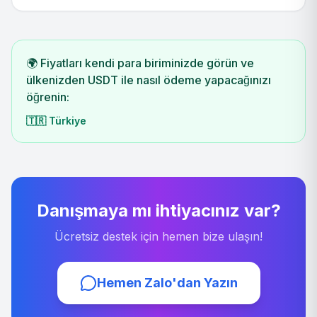
🌍 Fiyatları kendi para biriminizde görün ve
ülkenizden USDT ile nasıl ödeme yapacağınızı
öğrenin:
🇹🇷
Türkiye
Danışmaya mı ihtiyacınız var?
Ücretsiz destek için hemen bize ulaşın!
Hemen Zalo'dan Yazın