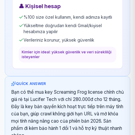
👤
Kişisel hesap
%100 size özel kullanım, kendi adınıza kayıtlı
Yükseltme doğrudan kendi Gmail/kişisel
hesabınıza yapılır
Verileriniz korunur, yüksek güvenlik
Kimler için ideal: yüksek güvenlik ve veri sürekliliği
isteyenler
QUICK ANSWER
Bạn có thể mua key Screaming Frog license chính chủ
giá rẻ tại Lucifer Tech với chỉ 280.000đ cho 12 tháng.
Đây là key bản quyền kích hoạt trực tiếp trên máy tính
của bạn, giúp crawl không giới hạn URL và mở khóa
mọi tính năng nâng cao của phiên bản 2026. Sản
phẩm đi kèm bảo hành 1 đổi 1 và hỗ trợ kỹ thuật nhanh