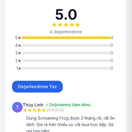
5.0
4 değerlendirme
5
★
4
4
★
0
3
★
0
2
★
0
1
★
0
Değerlendirme Yaz
Thùy Linh
✓
Doğrulanmış Satın Alma
T
25/4/2026
Dùng Screaming Frog được 2 tháng rồi, rất ổn
định. Giá rẻ hơn nhiều so với mua trực tiếp. Sẽ
gia hạn tiếp!