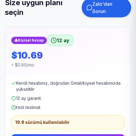
Size uygun planı
Zalo'dan
seçin
Sorun
12 ay
👤
Kişisel hesap
$10.69
≈ $0.89/mo
Kendi hesabınız, doğrudan Gmail/kişisel hesabınızda
yükseltilir
12 ay garanti
Hızlı teslimat
19.8 sürümü kullanılabilir