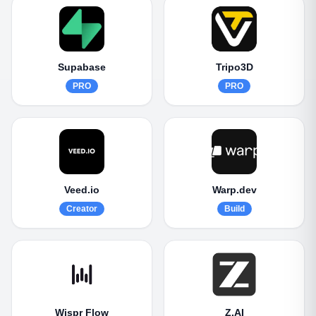
Supabase
Tripo3D
PRO
PRO
Veed.io
Warp.dev
Creator
Build
Wispr Flow
Z.AI