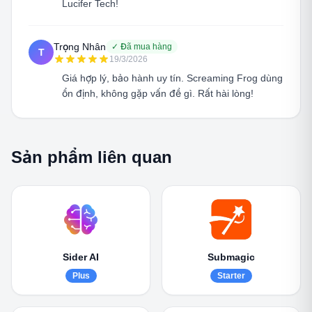
Lucifer Tech!
Trọng Nhân
✓
Đã mua hàng
T
19/3/2026
Giá hợp lý, bảo hành uy tín. Screaming Frog dùng
ổn định, không gặp vấn đề gì. Rất hài lòng!
Sản phẩm liên quan
Sider AI
Submagic
Plus
Starter