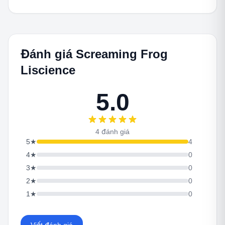
Đánh giá Screaming Frog
Liscience
5.0
4 đánh giá
5
★
4
4
★
0
3
★
0
2
★
0
1
★
0