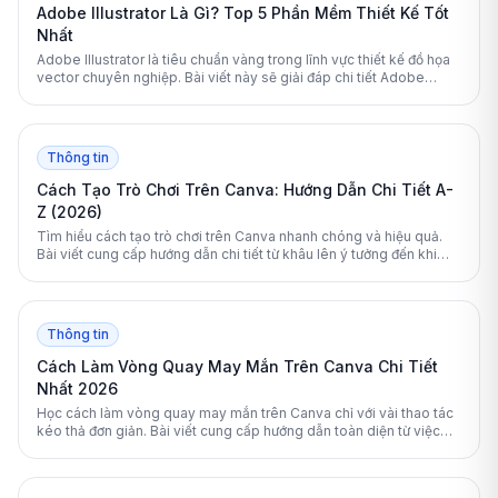
Adobe Illustrator Là Gì? Top 5 Phần Mềm Thiết Kế Tốt
Nhất
Adobe Illustrator là tiêu chuẩn vàng trong lĩnh vực thiết kế đồ họa
vector chuyên nghiệp. Bài viết này sẽ giải đáp chi tiết Adobe
Illustrator là gì và so sánh nó với các đối thủ hàng đầu năm 2026.
Thông tin
Cách Tạo Trò Chơi Trên Canva: Hướng Dẫn Chi Tiết A-
Z (2026)
Tìm hiểu cách tạo trò chơi trên Canva nhanh chóng và hiệu quả.
Bài viết cung cấp hướng dẫn chi tiết từ khâu lên ý tưởng đến khi
xuất bản game hoàn chỉnh.
Thông tin
Cách Làm Vòng Quay May Mắn Trên Canva Chi Tiết
Nhất 2026
Học cách làm vòng quay may mắn trên Canva chỉ với vài thao tác
kéo thả đơn giản. Bài viết cung cấp hướng dẫn toàn diện từ việc
chọn mẫu, thiết kế đến thêm hiệu ứng chuyển động tự động chuyên
nghiệp.