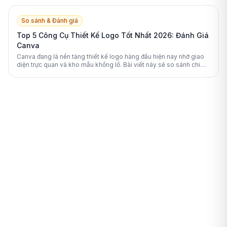
mềm chuyên dụng khác.
So sánh & Đánh giá
Top 5 Công Cụ Thiết Kế Logo Tốt Nhất 2026: Đánh Giá
Canva
Canva đang là nền tảng thiết kế logo hàng đầu hiện nay nhờ giao
diện trực quan và kho mẫu khổng lồ. Bài viết này sẽ so sánh chi
tiết Canva với các đối thủ mạnh nhất năm 2026.