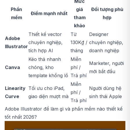
Mức
Phần
giá
Đối tượng phù
Điểm mạnh nhất
mềm
tham
hợp
khảo
Thiết kế vector
Từ
Designer
Adobe
chuyên nghiệp,
130K₫ /
chuyên nghiệp,
Illustrator
tích hợp AI
tháng
doanh nghiệp
Kéo thả nhanh
Miễn
Marketer, người
Canva
chóng, kho
phí /
mới bắt đầu
template khổng lồ
Trả phí
Miễn
Linearity
Tối ưu cho iPad,
Người dùng hệ
phí /
Curve
giao diện mượt mà
sinh thái Apple
Trả phí
Adobe Illustrator để làm gì và phần mềm nào thiết kế
tốt nhất 2026?