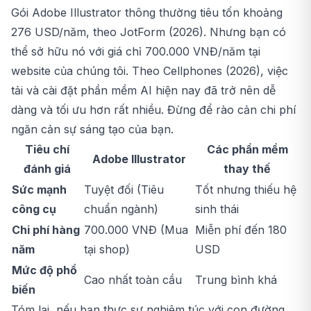
Gói Adobe Illustrator thông thường tiêu tốn khoảng
276 USD/năm, theo JotForm (2026). Nhưng bạn có
thể sở hữu nó với giá chỉ 700.000 VNĐ/năm tại
website của chúng tôi. Theo Cellphones (2026), việc
tải và cài đặt phần mềm AI hiện nay đã trở nên dễ
dàng và tối ưu hơn rất nhiều. Đừng để rào cản chi phí
ngăn cản sự sáng tạo của bạn.
Tiêu chí
Các phần mềm
Adobe Illustrator
đánh giá
thay thế
Sức mạnh
Tuyệt đối (Tiêu
Tốt nhưng thiếu hệ
công cụ
chuẩn ngành)
sinh thái
Chi phí hàng
700.000 VNĐ (Mua
Miễn phí đến 180
năm
tại shop)
USD
Mức độ phổ
Cao nhất toàn cầu
Trung bình khá
biến
Tóm lại, nếu bạn thực sự nghiêm túc với con đường