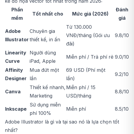
kế đồ họa vector tốt nhất trong năm 2026:
Phần
Đánh
Tốt nhất cho
Mức giá (2026)
mềm
giá
Từ 130.000
Adobe
Chuyên gia
VNĐ/tháng (Gói ưu
9.8/10
Illustrator
thiết kế, in ấn
đãi)
Linearity
Người dùng
Miễn phí / Trả phí rẻ
9.0/10
Curve
iPad, Apple
Affinity
Mua đứt một
69 USD (Phí một
9.2/10
Designer
lần
lần)
Thiết kế nhanh,
Miễn phí / 15
Canva
8.8/10
Marketing
USD/tháng
Sử dụng miễn
Inkscape
Miễn phí
8.5/10
phí 100%
Adobe Illustrator là gì và tại sao nó là lựa chọn tốt
nhất?