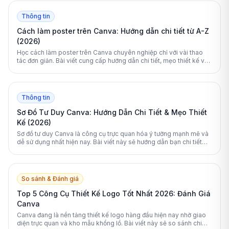
Thông tin
Cách làm poster trên Canva: Hướng dẫn chi tiết từ A-Z
(2026)
Học cách làm poster trên Canva chuyên nghiệp chỉ với vài thao
tác đơn giản. Bài viết cung cấp hướng dẫn chi tiết, mẹo thiết kế và
cách xuất file in ấn chuẩn.
Thông tin
Sơ Đồ Tư Duy Canva: Hướng Dẫn Chi Tiết & Mẹo Thiết
Kế (2026)
Sơ đồ tư duy Canva là công cụ trực quan hóa ý tưởng mạnh mẽ và
dễ sử dụng nhất hiện nay. Bài viết này sẽ hướng dẫn bạn chi tiết
cách thiết kế, tối ưu hóa bằng AI và so sánh Canva với các phần
mềm chuyên dụng khác.
So sánh & Đánh giá
Top 5 Công Cụ Thiết Kế Logo Tốt Nhất 2026: Đánh Giá
Canva
Canva đang là nền tảng thiết kế logo hàng đầu hiện nay nhờ giao
diện trực quan và kho mẫu khổng lồ. Bài viết này sẽ so sánh chi