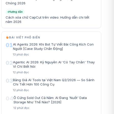
Chóng 2026
Hướng dẫn
Cách xóa chữ CapCut trên video: Hướng dẫn chi tiết
năm 2026
BÀI VIẾT PHỔ BIẾN
01
AI Agents 2026: Khi Bot Tự Viết Bài Công Kích Con
Người [Case Study Chấn Động]
13
phút đọc
02
Agentic AI 2026: Kỷ Nguyên AI 'Có Tay Chân' Thay
Vì Chỉ Biết Nói
12
phút đọc
03
Bảng Giá AI Tools tại Việt Nam Q2/2026 — So Sánh
Chi Tiết Hơn 100 Công Cụ
12
phút đọc
04
Ổ Cứng Sold Out Cả Năm: AI Đang 'Nuốt' Data
Storage Như Thế Nào? [2026]
12
phút đọc