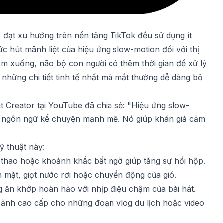
 đạt xu hướng trên nền tảng TikTok đều sử dụng ít
 hút mãnh liệt của hiệu ứng slow-motion đối với thị
iảm xuống, não bộ con người có thêm thời gian để xử lý
những chi tiết tinh tế nhất mà mắt thường dễ dàng bỏ
 Creator tại YouTube đã chia sẻ: "Hiệu ứng slow-
là ngôn ngữ kể chuyện mạnh mẽ. Nó giúp khán giả cảm
ỹ thuật này:
hao hoặc khoảnh khắc bất ngờ giúp tăng sự hồi hộp.
 mặt, giọt nước rơi hoặc chuyển động của gió.
ăn khớp hoàn hảo với nhịp điệu chậm của bài hát.
 ảnh cao cấp cho những đoạn vlog du lịch hoặc video