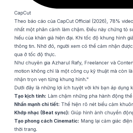
CapCut
Theo báo cáo của CapCut Official (2026), 78% video
nhất một phân cảnh làm chậm. Điều này chứng tỏ sức
hiếu của khán giả hiện đại. Khi tốc độ khung hình g
thông tin. Nhờ đó, người xem có thể cảm nhận được 
qua ở tốc độ thực.
Như chuyên gia Azharul Rafy, Freelancer và Content
motion không chỉ là một công cụ kỹ thuật mà còn 
nhận trọn vẹn từng khung hình."
Dưới đây là những lợi ích tuyệt vời khi bạn áp dụng k
Tạo kịch tính:
Làm chậm những pha hành động thể t
Nhấn mạnh chi tiết:
Thể hiện rõ nét biểu cảm khuôn
Khớp nhạc (Beat sync):
Giúp hình ảnh chuyển động 
Tạo phong cách Cinematic:
Mang lại cảm giác điện
thời trang.