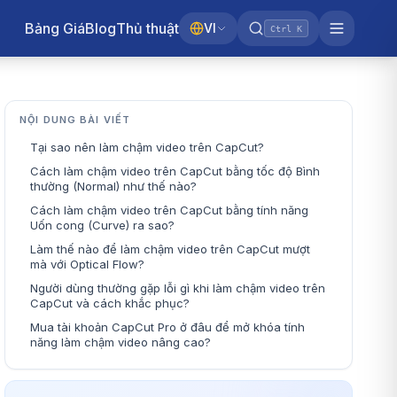
Bảng Giá
Blog
Thủ thuật
VI
Ctrl K
NỘI DUNG BÀI VIẾT
Tại sao nên làm chậm video trên CapCut?
Cách làm chậm video trên CapCut bằng tốc độ Bình
thường (Normal) như thế nào?
Cách làm chậm video trên CapCut bằng tính năng
Uốn cong (Curve) ra sao?
Làm thế nào để làm chậm video trên CapCut mượt
mà với Optical Flow?
Người dùng thường gặp lỗi gì khi làm chậm video trên
CapCut và cách khắc phục?
Mua tài khoản CapCut Pro ở đâu để mở khóa tính
năng làm chậm video nâng cao?