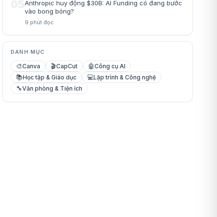
05
Anthropic huy động $30B: AI Funding có đang bước
vào bong bóng?
9
phút đọc
DANH MỤC
🎨
🎬
🤖
Canva
CapCut
Công cụ AI
📚
💻
Học tập & Giáo dục
Lập trình & Công nghệ
🔧
Văn phòng & Tiện ích