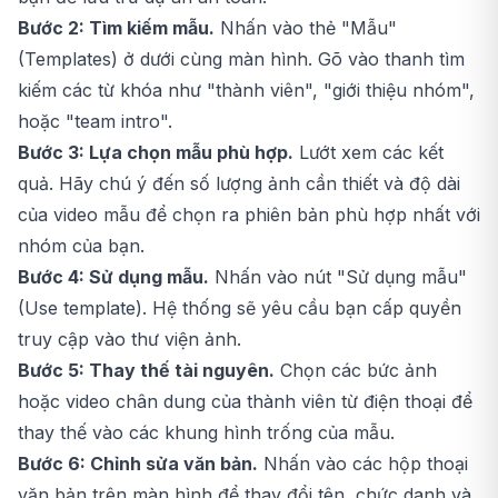
Bước 2: Tìm kiếm mẫu.
Nhấn vào thẻ "Mẫu"
(Templates) ở dưới cùng màn hình. Gõ vào thanh tìm
kiếm các từ khóa như "thành viên", "giới thiệu nhóm",
hoặc "team intro".
Bước 3: Lựa chọn mẫu phù hợp.
Lướt xem các kết
quả. Hãy chú ý đến số lượng ảnh cần thiết và độ dài
của video mẫu để chọn ra phiên bản phù hợp nhất với
nhóm của bạn.
Bước 4: Sử dụng mẫu.
Nhấn vào nút "Sử dụng mẫu"
(Use template). Hệ thống sẽ yêu cầu bạn cấp quyền
truy cập vào thư viện ảnh.
Bước 5: Thay thế tài nguyên.
Chọn các bức ảnh
hoặc video chân dung của thành viên từ điện thoại để
thay thế vào các khung hình trống của mẫu.
Bước 6: Chỉnh sửa văn bản.
Nhấn vào các hộp thoại
văn bản trên màn hình để thay đổi tên, chức danh và