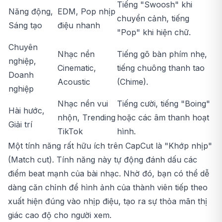
Tiếng "Swoosh" khi
Năng động,
EDM, Pop nhịp
chuyển cảnh, tiếng
Sáng tạo
điệu nhanh
"Pop" khi hiện chữ.
Chuyên
Nhạc nền
Tiếng gõ bàn phím nhẹ,
nghiệp,
Cinematic,
tiếng chuông thanh tao
Doanh
Acoustic
(Chime).
nghiệp
Nhạc nền vui
Tiếng cười, tiếng "Boing"
Hài hước,
nhộn, Trending
hoặc các âm thanh hoạt
Giải trí
TikTok
hình.
Một tính năng rất hữu ích trên CapCut là "Khớp nhịp"
(Match cut). Tính năng này tự động đánh dấu các
điểm beat mạnh của bài nhạc. Nhờ đó, bạn có thể dễ
dàng căn chỉnh để hình ảnh của thành viên tiếp theo
xuất hiện đúng vào nhịp điệu, tạo ra sự thỏa mãn thị
giác cao độ cho người xem.