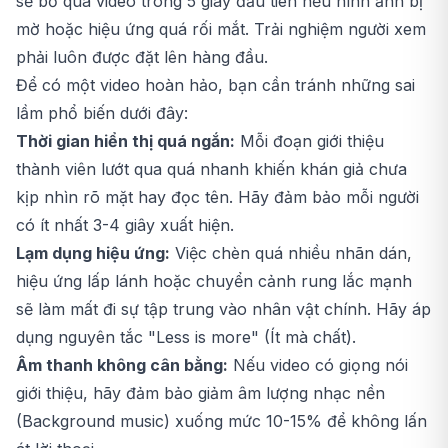
sẽ bỏ qua video trong 5 giây đầu tiên nếu hình ảnh bị
mờ hoặc hiệu ứng quá rối mắt. Trải nghiệm người xem
phải luôn được đặt lên hàng đầu.
Để có một video hoàn hảo, bạn cần tránh những sai
lầm phổ biến dưới đây:
Thời gian hiển thị quá ngắn:
Mỗi đoạn giới thiệu
thành viên lướt qua quá nhanh khiến khán giả chưa
kịp nhìn rõ mặt hay đọc tên. Hãy đảm bảo mỗi người
có ít nhất 3-4 giây xuất hiện.
Lạm dụng hiệu ứng:
Việc chèn quá nhiều nhãn dán,
hiệu ứng lấp lánh hoặc chuyển cảnh rung lắc mạnh
sẽ làm mất đi sự tập trung vào nhân vật chính. Hãy áp
dụng nguyên tắc "Less is more" (Ít mà chất).
Âm thanh không cân bằng:
Nếu video có giọng nói
giới thiệu, hãy đảm bảo giảm âm lượng nhạc nền
(Background music) xuống mức 10-15% để không lấn