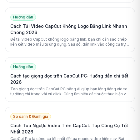
của bạn.
Hướng dẫn
Cách Tải Video CapCut Không Logo Bằng Link Nhanh
Chóng 2026
Để tải video CapCut không logo bằng link, bạn chỉ cần sao chép
liên kết video mẫu từ ứng dụng. Sau đó, dán link vào công cụ trực
tuyến để tải về miễn phí.
Hướng dẫn
Cách tạo giọng đọc trên CapCut PC: Hướng dẫn chi tiết
2026
Tạo giọng đọc trên CapCut PC bằng AI giúp bạn lồng tiếng video
tự động chỉ trong vài cú click. Cùng tìm hiểu các bước thực hiện và
cách sửa lỗi chi tiết.
So sánh & Đánh giá
Cách Tua Ngược Video Trên CapCut: Top Công Cụ Tốt
Nhất 2026
CapCut Pro là công cụ tốt nhất để tua ngược video hiện nay. Bài