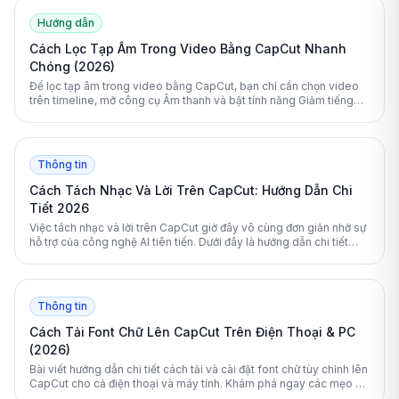
Hướng dẫn
Cách Lọc Tạp Âm Trong Video Bằng CapCut Nhanh
Chóng (2026)
Để lọc tạp âm trong video bằng CapCut, bạn chỉ cần chọn video
trên timeline, mở công cụ Âm thanh và bật tính năng Giảm tiếng
ồn. Ứng dụng sẽ tự động làm sạch âm thanh ngay lập tức.
Thông tin
Cách Tách Nhạc Và Lời Trên CapCut: Hướng Dẫn Chi
Tiết 2026
Việc tách nhạc và lời trên CapCut giờ đây vô cùng đơn giản nhờ sự
hỗ trợ của công nghệ AI tiên tiến. Dưới đây là hướng dẫn chi tiết
giúp bạn trích xuất âm thanh và loại bỏ giọng hát một cách chuyên
nghiệp nhất.
Thông tin
Cách Tải Font Chữ Lên CapCut Trên Điện Thoại & PC
(2026)
Bài viết hướng dẫn chi tiết cách tải và cài đặt font chữ tùy chỉnh lên
CapCut cho cả điện thoại và máy tính. Khám phá ngay các mẹo xử
lý lỗi font và nguồn tải font tiếng Việt miễn phí để nâng tầm video