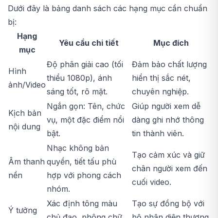
Dưới đây là bảng danh sách các hạng mục cần chuẩn
bị:
Hạng
Yêu cầu chi tiết
Mục đích
mục
Độ phân giải cao (tối
Đảm bảo chất lượng
Hình
thiểu 1080p), ánh
hiển thị sắc nét,
ảnh/Video
sáng tốt, rõ mặt.
chuyên nghiệp.
Ngắn gọn: Tên, chức
Giúp người xem dễ
Kịch bản
vụ, một đặc điểm nổi
dàng ghi nhớ thông
nội dung
bật.
tin thành viên.
Nhạc không bản
Tạo cảm xúc và giữ
Âm thanh
quyền, tiết tấu phù
chân người xem đến
nền
hợp với phong cách
cuối video.
nhóm.
Xác định tông màu
Tạo sự đồng bộ với
Ý tưởng
chủ đạo, phông chữ
bộ nhận diện thương