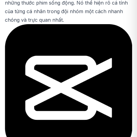
những thước phim sống động. Nó thể hiện rõ cá tính
của từng cá nhân trong đội nhóm một cách nhanh
chóng và trực quan nhất.