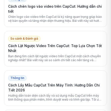
Cách chèn logo vào video trên CapCut: Hướng dẫn chi
tiết
Chèn logo vào video trên CapCut là kỹ năng quan trọng giúp bảo
vệ bản quyền và tăng nhận diện thương hiệu. Bài viết này sẽ hướng
dẫn bạn từng bước thao tác trên cả điện thoại và máy tính một
cách chuyên nghiệp.
So sánh & Đánh giá
Cách Lật Ngược Video Trên CapCut: Top Lựa Chọn Tốt
Nhất
Bạn đang tìm cách lật ngược video trên CapCut một cách chuyên
nghiệp nhất? Bài viết này sẽ so sánh chi tiết các nền tảng và
hướng dẫn bạn từng bước thực hiện.
Thông tin
Cách Lấy Mẫu CapCut Trên Máy Tính: Hướng Dẫn Chi
Tiết 2026
Hướng dẫn toàn diện cách lấy và sử dụng mẫu CapCut trên máy
tính thông qua phần mềm, trình duyệt web và trình giả lập. Tối ưu
hóa quy trình chỉnh sửa video của bạn để tạo ra những thước phim
triệu view.