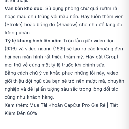
át lời thoại.
Văn bản khó đọc:
Sử dụng phông chữ quá rườm rà
hoặc màu chữ trùng với màu nền. Hãy luôn thêm viền
(Stroke) hoặc bóng đổ (Shadow) cho chữ để tăng độ
tương phản.
Tỷ lệ khung hình lộn xộn:
Trộn lẫn giữa video dọc
(9:16) và video ngang (16:9) sẽ tạo ra các khoảng đen
hai bên màn hình rất thiếu thẩm mỹ. Hãy cắt (Crop)
mọi thứ về cùng một tỷ lệ trước khi chỉnh sửa.
Bằng cách chú ý và khắc phục những lỗi này, video
giới thiệu đội ngũ của bạn sẽ trở nên mượt mà, chuyên
nghiệp và để lại ấn tượng sâu sắc trong lòng đối tác
cũng như khách hàng.
Xem thêm:
Mua Tài Khoản CapCut Pro Giá Rẻ | Tiết
Kiệm Đến 80%