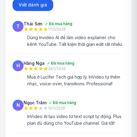
Viết đánh giá
Thái Sơn
✓
Đã mua hàng
T
17/2/2026
Dùng Invideo AI để làm video explainer cho
kênh YouTube. Tiết kiệm thời gian edit rất nhiều.
Hằng Nga
✓
Đã mua hàng
H
28/1/2026
Mua ở Lucifer Tech giá hợp lý. InVideo tự thêm
nhạc, voice-over, transitions. Professional!
Ngọc Trâm
✓
Đã mua hàng
N
10/1/2026
InVideo AI tạo video từ text script tự động. Plus
plan đủ dùng cho YouTube channel. Giá tốt!