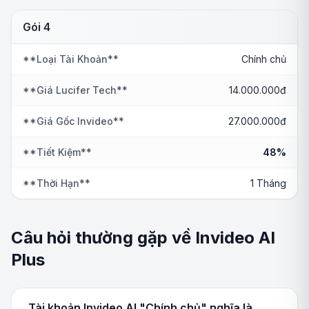
Gói 4
**Loại Tài Khoản**
Chính chủ
**Giá Lucifer Tech**
14.000.000đ
**Giá Gốc Invideo**
27.000.000đ
**Tiết Kiệm**
48%
**Thời Hạn**
1 Tháng
Câu hỏi thường gặp về Invideo AI
Plus
Tài khoản Invideo AI "Chính chủ" nghĩa là