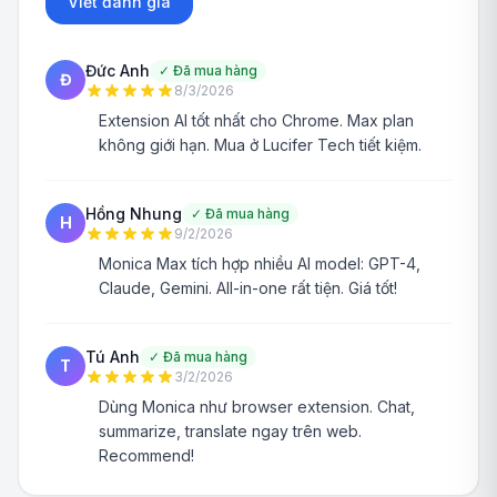
Viết đánh giá
Đức Anh
✓
Đã mua hàng
Đ
8/3/2026
Extension AI tốt nhất cho Chrome. Max plan
không giới hạn. Mua ở Lucifer Tech tiết kiệm.
Hồng Nhung
✓
Đã mua hàng
H
9/2/2026
Monica Max tích hợp nhiều AI model: GPT-4,
Claude, Gemini. All-in-one rất tiện. Giá tốt!
Tú Anh
✓
Đã mua hàng
T
3/2/2026
Dùng Monica như browser extension. Chat,
summarize, translate ngay trên web.
Recommend!