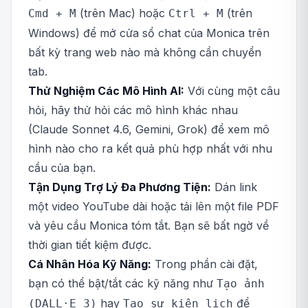
(trên Mac) hoặc
(trên
Cmd + M
Ctrl + M
Windows) để mở cửa sổ chat của Monica trên
bất kỳ trang web nào mà không cần chuyển
tab.
Thử Nghiệm Các Mô Hình AI:
Với cùng một câu
hỏi, hãy thử hỏi các mô hình khác nhau
(Claude Sonnet 4.6, Gemini, Grok) để xem mô
hình nào cho ra kết quả phù hợp nhất với nhu
cầu của bạn.
Tận Dụng Trợ Lý Đa Phương Tiện:
Dán link
một video YouTube dài hoặc tải lên một file PDF
và yêu cầu Monica tóm tắt. Bạn sẽ bất ngờ về
thời gian tiết kiệm được.
Cá Nhân Hóa Kỹ Năng:
Trong phần cài đặt,
bạn có thể bật/tắt các kỹ năng như
Tạo ảnh
hay
để
(DALL·E 3)
Tạo sự kiện lịch