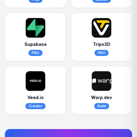
Supabase
Tripo3D
PRO
PRO
Veed.io
Warp.dev
Creator
Build