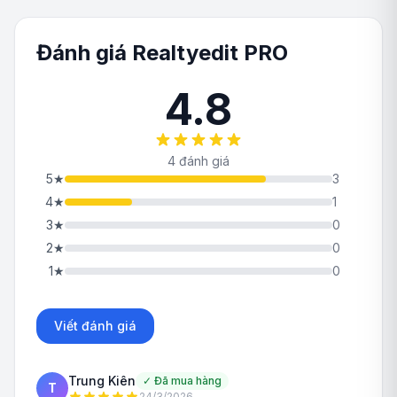
Đánh giá Realtyedit PRO
4.8
4 đánh giá
5
★
3
4
★
1
3
★
0
2
★
0
1
★
0
Viết đánh giá
Trung Kiên
✓
Đã mua hàng
T
24/3/2026