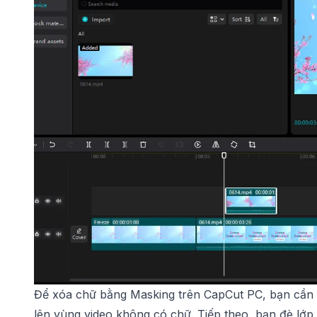
Để xóa chữ bằng Masking trên CapCut PC, bạn cần 
lên vùng video không có chữ. Tiếp theo, bạn đè lớ