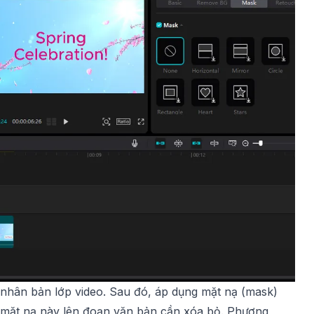
nhân bản lớp video. Sau đó, áp dụng mặt nạ (mask)
p mặt nạ này lên đoạn văn bản cần xóa bỏ. Phương