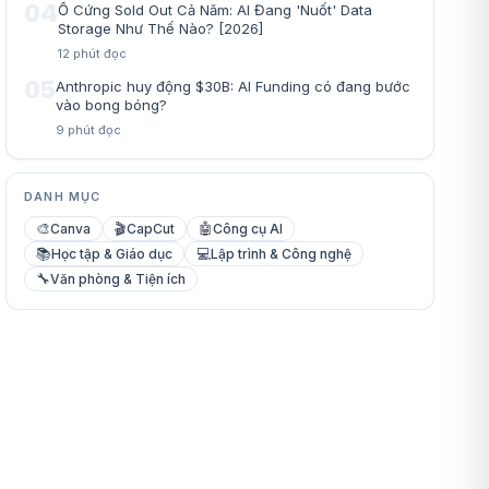
04
Ổ Cứng Sold Out Cả Năm: AI Đang 'Nuốt' Data
Storage Như Thế Nào? [2026]
12
phút đọc
05
Anthropic huy động $30B: AI Funding có đang bước
vào bong bóng?
9
phút đọc
DANH MỤC
🎨
🎬
🤖
Canva
CapCut
Công cụ AI
📚
💻
Học tập & Giáo dục
Lập trình & Công nghệ
🔧
Văn phòng & Tiện ích