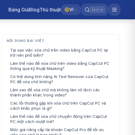
Bảng Giá
Blog
Thủ thuật
VI
Ctrl K
NỘI DUNG BÀI VIẾT
Tại sao việc xóa chữ trên video bằng CapCut PC lại
trở nên phổ biến?
Làm thế nào để xóa chữ trên video bằng CapCut PC
thông qua kỹ thuật Masking?
Có thể dùng tính năng AI Text Remover của CapCut
PC để xóa chữ không?
Làm sao để xóa chữ mà không làm xô lệch các
thành phần khác trong video?
Các lỗi thường gặp khi xóa chữ trên CapCut PC và
cách khắc phục là gì?
Làm thế nào để xóa chữ chuyển động trên CapCut
PC một cách mượt mà?
Mức giá nâng cấp tài khoản CapCut Pro để tối ưu
việc xóa chữ là bao nhiêu?