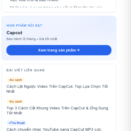
Những lưu ý quan trọng nào cần biết trước khi xóa
chữ trên video?
SẢN PHẨM NỔI BẬT
Capcut
Bảo hành 12 tháng • Giá tốt nhất
Xem trang sản phẩm
BÀI VIẾT LIÊN QUAN
So sánh
Cách Lật Ngược Video Trên CapCut: Top Lựa Chọn Tốt
Nhất
So sánh
Top 3 Cách Cắt Khung Video Trên CapCut & Ứng Dụng
Tốt Nhất
Thủ thuật
Cách chuyển nhạc YouTube sang CapCut MP3 cực