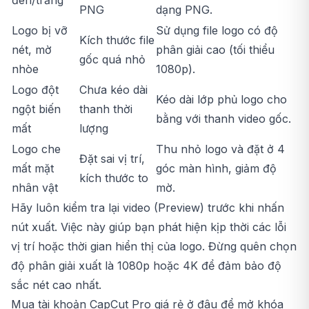
PNG
dạng PNG.
Logo bị vỡ
Sử dụng file logo có độ
Kích thước file
nét, mờ
phân giải cao (tối thiểu
gốc quá nhỏ
nhòe
1080p).
Logo đột
Chưa kéo dài
Kéo dài lớp phủ logo cho
ngột biến
thanh thời
bằng với thanh video gốc.
mất
lượng
Logo che
Thu nhỏ logo và đặt ở 4
Đặt sai vị trí,
mất mặt
góc màn hình, giảm độ
kích thước to
nhân vật
mờ.
Hãy luôn kiểm tra lại video (Preview) trước khi nhấn
nút xuất. Việc này giúp bạn phát hiện kịp thời các lỗi
vị trí hoặc thời gian hiển thị của logo. Đừng quên chọn
độ phân giải xuất là 1080p hoặc 4K để đảm bảo độ
sắc nét cao nhất.
Mua tài khoản CapCut Pro giá rẻ ở đâu để mở khóa