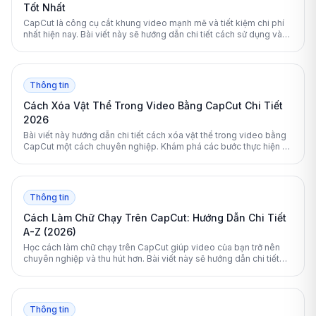
Tốt Nhất
CapCut là công cụ cắt khung video mạnh mẽ và tiết kiệm chi phí
nhất hiện nay. Bài viết này sẽ hướng dẫn chi tiết cách sử dụng và
đánh giá các giải pháp thay thế hàng đầu.
Thông tin
Cách Xóa Vật Thể Trong Video Bằng CapCut Chi Tiết
2026
Bài viết này hướng dẫn chi tiết cách xóa vật thể trong video bằng
CapCut một cách chuyên nghiệp. Khám phá các bước thực hiện và
mẹo ứng dụng công cụ AI để có khung hình hoàn hảo.
Thông tin
Cách Làm Chữ Chạy Trên CapCut: Hướng Dẫn Chi Tiết
A-Z (2026)
Học cách làm chữ chạy trên CapCut giúp video của bạn trở nên
chuyên nghiệp và thu hút hơn. Bài viết này sẽ hướng dẫn chi tiết
từng bước tạo hiệu ứng chữ chuyển động trên cả điện thoại và máy
tính.
Thông tin