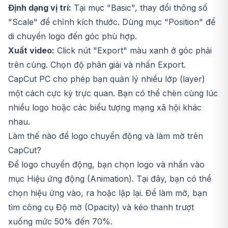
Định dạng vị trí:
Tại mục "Basic", thay đổi thông số
"Scale" để chỉnh kích thước. Dùng mục "Position" để
di chuyển logo đến góc phù hợp.
Xuất video:
Click nút "Export" màu xanh ở góc phải
trên cùng. Chọn độ phân giải và nhấn Export.
CapCut PC cho phép bạn quản lý nhiều lớp (layer)
một cách cực kỳ trực quan. Bạn có thể chèn cùng lúc
nhiều logo hoặc các biểu tượng mạng xã hội khác
nhau.
Làm thế nào để logo chuyển động và làm mờ trên
CapCut?
Để logo chuyển động, bạn chọn logo và nhấn vào
mục Hiệu ứng động (Animation). Tại đây, bạn có thể
chọn hiệu ứng vào, ra hoặc lặp lại. Để làm mờ, bạn
tìm công cụ Độ mờ (Opacity) và kéo thanh trượt
xuống mức 50% đến 70%.