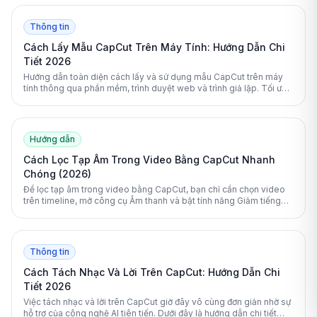
Thông tin
Cách Lấy Mẫu CapCut Trên Máy Tính: Hướng Dẫn Chi
Tiết 2026
Hướng dẫn toàn diện cách lấy và sử dụng mẫu CapCut trên máy
tính thông qua phần mềm, trình duyệt web và trình giả lập. Tối ưu
hóa quy trình chỉnh sửa video của bạn để tạo ra những thước phim
triệu view.
Hướng dẫn
Cách Lọc Tạp Âm Trong Video Bằng CapCut Nhanh
Chóng (2026)
Để lọc tạp âm trong video bằng CapCut, bạn chỉ cần chọn video
trên timeline, mở công cụ Âm thanh và bật tính năng Giảm tiếng
ồn. Ứng dụng sẽ tự động làm sạch âm thanh ngay lập tức.
Thông tin
Cách Tách Nhạc Và Lời Trên CapCut: Hướng Dẫn Chi
Tiết 2026
Việc tách nhạc và lời trên CapCut giờ đây vô cùng đơn giản nhờ sự
hỗ trợ của công nghệ AI tiên tiến. Dưới đây là hướng dẫn chi tiết