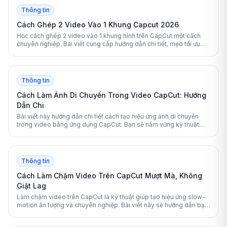
Thông tin
Cách Ghép 2 Video Vào 1 Khung Capcut 2026
Học cách ghép 2 video vào 1 khung hình trên CapCut một cách
chuyên nghiệp. Bài viết cung cấp hướng dẫn chi tiết, mẹo tối ưu
âm thanh và cách sử dụng tính năng Overlay hiệu quả.
Thông tin
Cách Làm Ảnh Di Chuyển Trong Video CapCut: Hướng
Dẫn Chi
Bài viết này hướng dẫn chi tiết cách tạo hiệu ứng ảnh di chuyển
trong video bằng ứng dụng CapCut. Bạn sẽ nắm vững kỹ thuật
Keyframe, 3D Zoom và các tính năng AI mới nhất.
Thông tin
Cách Làm Chậm Video Trên CapCut Mượt Mà, Không
Giật Lag
Làm chậm video trên CapCut là kỹ thuật giúp tạo hiệu ứng slow-
motion ấn tượng và chuyên nghiệp. Bài viết này sẽ hướng dẫn bạn
các phương pháp từ cơ bản đến nâng cao để có những thước phim
mượt mà nhất.