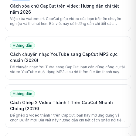
Cách xóa chữ CapCut trên video: Hướng dẫn chi tiết
năm 2026
Việc xóa watermark CapCut giúp video của bạn trở nên chuyên
nghiệp và thu hút hơn. Bài viết này sẽ hướng dẫn chi tiết các
phương pháp loại bỏ logo CapCut một cách triệt để nhất.
Hướng dẫn
Cách chuyển nhạc YouTube sang CapCut MP3 cực
chuẩn (2026)
Để chuyển nhạc YouTube sang CapCut, bạn cần dùng công cụ tải
video YouTube dưới dạng MP3, sau đó thêm file âm thanh này
vào dự án CapCut. Quá trình này giúp bạn tận dụng kho nhạc
khổng lồ từ YouTube cho video của mình.
Hướng dẫn
Cách Ghép 2 Video Thành 1 Trên CapCut Nhanh
Chóng (2026)
Để ghép 2 video thành 1 trên CapCut, bạn hãy mở ứng dụng và
chọn Dự án mới. Bài viết này hướng dẫn chi tiết cách ghép nối tiếp
và song song nhanh nhất.