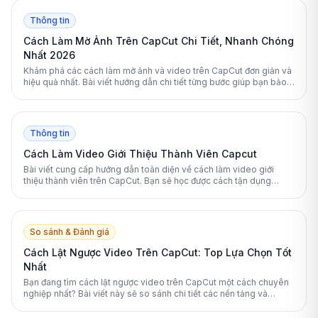
Thông tin
Cách Làm Mờ Ảnh Trên CapCut Chi Tiết, Nhanh Chóng
Nhất 2026
Khám phá các cách làm mờ ảnh và video trên CapCut đơn giản và
hiệu quả nhất. Bài viết hướng dẫn chi tiết từng bước giúp bạn bảo
vệ quyền riêng tư và tạo hiệu ứng chuyên nghiệp một cách nhanh
chóng.
Thông tin
Cách Làm Video Giới Thiệu Thành Viên Capcut
Bài viết cung cấp hướng dẫn toàn diện về cách làm video giới
thiệu thành viên trên CapCut. Bạn sẽ học được cách tận dụng
template, hiệu ứng âm thanh và các công cụ chỉnh sửa để tạo ra
những thước phim ấn tượng nhất.
So sánh & Đánh giá
Cách Lật Ngược Video Trên CapCut: Top Lựa Chọn Tốt
Nhất
Bạn đang tìm cách lật ngược video trên CapCut một cách chuyên
nghiệp nhất? Bài viết này sẽ so sánh chi tiết các nền tảng và
hướng dẫn bạn từng bước thực hiện.