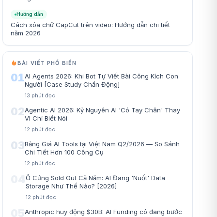
Hướng dẫn
Cách xóa chữ CapCut trên video: Hướng dẫn chi tiết
năm 2026
BÀI VIẾT PHỔ BIẾN
01
AI Agents 2026: Khi Bot Tự Viết Bài Công Kích Con
Người [Case Study Chấn Động]
13
phút đọc
02
Agentic AI 2026: Kỷ Nguyên AI 'Có Tay Chân' Thay
Vì Chỉ Biết Nói
12
phút đọc
03
Bảng Giá AI Tools tại Việt Nam Q2/2026 — So Sánh
Chi Tiết Hơn 100 Công Cụ
12
phút đọc
04
Ổ Cứng Sold Out Cả Năm: AI Đang 'Nuốt' Data
Storage Như Thế Nào? [2026]
12
phút đọc
05
Anthropic huy động $30B: AI Funding có đang bước