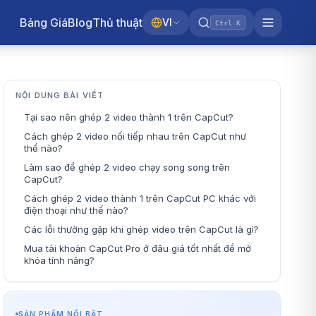
Bảng Giá
Blog
Thủ thuật
VI
Ctrl K
NỘI DUNG BÀI VIẾT
Tại sao nên ghép 2 video thành 1 trên CapCut?
Cách ghép 2 video nối tiếp nhau trên CapCut như
thế nào?
Làm sao để ghép 2 video chạy song song trên
CapCut?
Cách ghép 2 video thành 1 trên CapCut PC khác với
điện thoại như thế nào?
Các lỗi thường gặp khi ghép video trên CapCut là gì?
Mua tài khoản CapCut Pro ở đâu giá tốt nhất để mở
khóa tính năng?
SẢN PHẨM NỔI BẬT