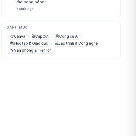
vào bong bóng?
9
phút đọc
DANH MỤC
🎨
🎬
🤖
Canva
CapCut
Công cụ AI
📚
💻
Học tập & Giáo dục
Lập trình & Công nghệ
🔧
Văn phòng & Tiện ích