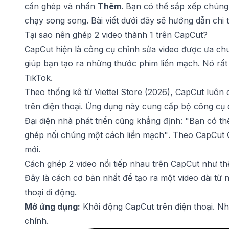
cần ghép và nhấn
Thêm
. Bạn có thể sắp xếp chúng
chạy song song. Bài viết dưới đây sẽ hướng dẫn chi t
Tại sao nên ghép 2 video thành 1 trên CapCut?
CapCut hiện là công cụ chỉnh sửa video được ưa chu
giúp bạn tạo ra những thước phim liền mạch. Nó rất 
TikTok.
Theo thống kê từ Viettel Store (2026), CapCut luôn
trên điện thoại. Ứng dụng này cung cấp bộ công cụ 
Đại diện nhà phát triển cũng khẳng định:
"Bạn có thể
ghép nối chúng một cách liền mạch"
. Theo CapCut O
mới.
Cách ghép 2 video nối tiếp nhau trên CapCut như t
Đây là cách cơ bản nhất để tạo ra một video dài từ 
thoại di động.
Mở ứng dụng:
Khởi động CapCut trên điện thoại. N
chính.