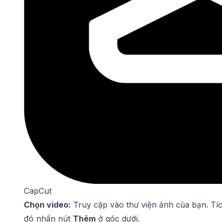
CapCut
Chọn video:
Truy cập vào thư viện ảnh của bạn. Tíc
đó nhấn nút
Thêm
ở góc dưới.