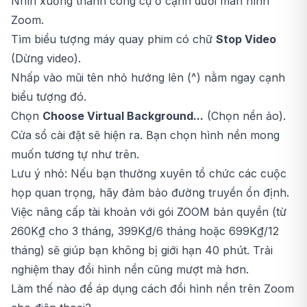
Nhìn xuống thanh công cụ ở cạnh dưới màn hình
Zoom.
Tìm biểu tượng máy quay phim có chữ
Stop Video
(Dừng video).
Nhấp vào mũi tên nhỏ hướng lên (^) nằm ngay cạnh
biểu tượng đó.
Chọn
Choose Virtual Background...
(Chọn nền ảo).
Cửa sổ cài đặt sẽ hiện ra. Bạn chọn hình nền mong
muốn tương tự như trên.
Lưu ý nhỏ: Nếu bạn thường xuyên tổ chức các cuộc
họp quan trọng, hãy đảm bảo đường truyền ổn định.
Việc nâng cấp tài khoản với gói
ZOOM
bản quyền (từ
260K₫ cho 3 tháng, 399K₫/6 tháng hoặc 699K₫/12
tháng) sẽ giúp bạn không bị giới hạn 40 phút. Trải
nghiệm thay đổi hình nền cũng mượt mà hơn.
Làm thế nào để áp dụng cách đổi hình nền trên Zoom