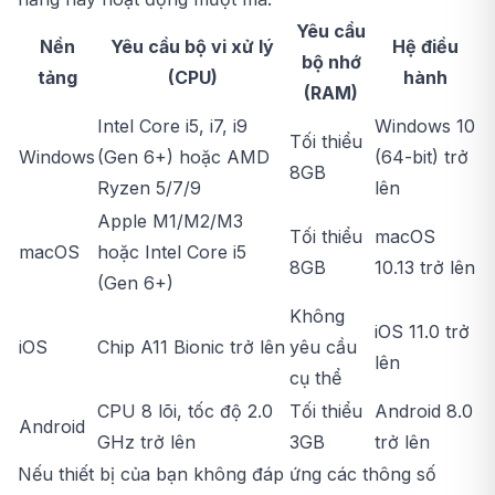
Yêu cầu
Nền
Yêu cầu bộ vi xử lý
Hệ điều
bộ nhớ
tảng
(CPU)
hành
(RAM)
Intel Core i5, i7, i9
Windows 10
Tối thiểu
Windows
(Gen 6+) hoặc AMD
(64-bit) trở
8GB
Ryzen 5/7/9
lên
Apple M1/M2/M3
Tối thiểu
macOS
macOS
hoặc Intel Core i5
8GB
10.13 trở lên
(Gen 6+)
Không
iOS 11.0 trở
iOS
Chip A11 Bionic trở lên
yêu cầu
lên
cụ thể
CPU 8 lõi, tốc độ 2.0
Tối thiểu
Android 8.0
Android
GHz trở lên
3GB
trở lên
Nếu thiết bị của bạn không đáp ứng các thông số