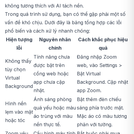
không tương thích với AI tách nền.
Trong quá trình sử dụng, bạn có thể gặp phải một số
vấn đề khó chịu. Dưới đây là bảng tổng hợp các lỗi
phổ biến và cách xử lý nhanh chóng:
Hiện tượng
Nguyên nhân
Cách khắc phục hiệu
lỗi
chính
quả
Tính năng chưa
Đăng nhập Zoom
Không thấy
được bật trên
web, vào Settings >
tùy chọn
cổng web hoặc
Bật Virtual
Virtual
app chưa cập
Background. Cập nhật
Background
nhật.
app Zoom.
Ánh sáng phòng
Bật thêm đèn chiếu
Hình nền
quá yếu hoặc màu
sáng phía trước mặt.
lẹm vào mặt
áo trùng với màu
Mặc áo có màu tương
hoặc tóc
nền thực tế.
phản với tường.
Zoom yêu
Cấu hình máy tính
Bắt buộc phải mua