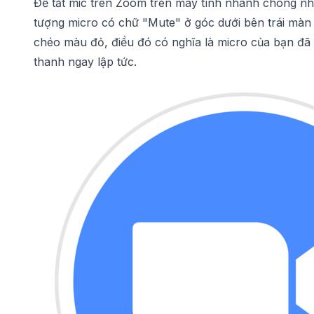
Để tắt mic trên Zoom trên máy tính nhanh chóng nh
tượng micro có chữ "Mute" ở góc dưới bên trái màn 
chéo màu đỏ, điều đó có nghĩa là micro của bạn đã 
thanh ngay lập tức.