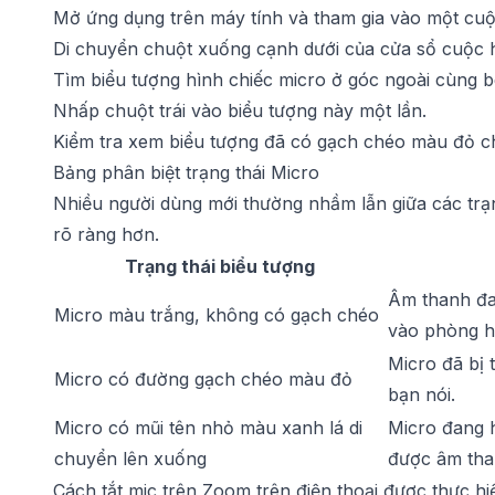
Mở ứng dụng trên máy tính và tham gia vào một cuộ
Di chuyển chuột xuống cạnh dưới của cửa sổ cuộc họ
Tìm biểu tượng hình chiếc micro ở góc ngoài cùng bê
Nhấp chuột trái vào biểu tượng này một lần.
Kiểm tra xem biểu tượng đã có gạch chéo màu đỏ c
Bảng phân biệt trạng thái Micro
Nhiều người dùng mới thường nhầm lẫn giữa các trạn
rõ ràng hơn.
Trạng thái biểu tượng
Âm thanh đa
Micro màu trắng, không có gạch chéo
vào phòng h
Micro đã bị 
Micro có đường gạch chéo màu đỏ
bạn nói.
Micro có mũi tên nhỏ màu xanh lá di
Micro đang 
chuyển lên xuống
được âm tha
Cách tắt mic trên Zoom trên điện thoại được thực h