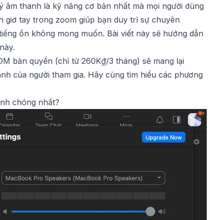
lý âm thanh là kỹ năng cơ bản nhất mà mọi người dùng
h giơ tay trong zoom
giúp bạn duy trì sự chuyên
 tiếng ồn không mong muốn. Bài viết này sẽ hướng dẫn
này.
OM
bản quyền (chỉ từ 260K₫/3 tháng) sẽ mang lại
hanh của người tham gia. Hãy cùng tìm hiểu các phương
anh chóng nhất?