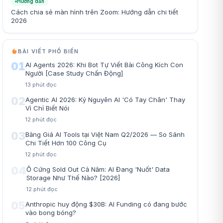
Hướng dẫn
Cách chia sẻ màn hình trên Zoom: Hướng dẫn chi tiết
2026
BÀI VIẾT PHỔ BIẾN
01
AI Agents 2026: Khi Bot Tự Viết Bài Công Kích Con
Người [Case Study Chấn Động]
13
phút đọc
02
Agentic AI 2026: Kỷ Nguyên AI 'Có Tay Chân' Thay
Vì Chỉ Biết Nói
12
phút đọc
03
Bảng Giá AI Tools tại Việt Nam Q2/2026 — So Sánh
Chi Tiết Hơn 100 Công Cụ
12
phút đọc
04
Ổ Cứng Sold Out Cả Năm: AI Đang 'Nuốt' Data
Storage Như Thế Nào? [2026]
12
phút đọc
05
Anthropic huy động $30B: AI Funding có đang bước
vào bong bóng?