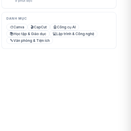
9
phút đọc
DANH MỤC
🎨
🎬
🤖
Canva
CapCut
Công cụ AI
📚
💻
Học tập & Giáo dục
Lập trình & Công nghệ
🔧
Văn phòng & Tiện ích