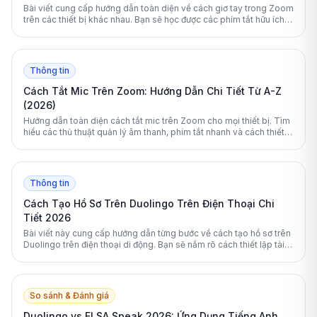
Bài viết cung cấp hướng dẫn toàn diện về cách giơ tay trong Zoom
trên các thiết bị khác nhau. Bạn sẽ học được các phím tắt hữu ích
và mẹo quản lý cuộc họp hiệu quả.
Thông tin
Cách Tắt Mic Trên Zoom: Hướng Dẫn Chi Tiết Từ A-Z
(2026)
Hướng dẫn toàn diện cách tắt mic trên Zoom cho mọi thiết bị. Tìm
hiểu các thủ thuật quản lý âm thanh, phím tắt nhanh và cách thiết
lập tự động tắt mic chuyên nghiệp.
Thông tin
Cách Tạo Hồ Sơ Trên Duolingo Trên Điện Thoại Chi
Tiết 2026
Bài viết này cung cấp hướng dẫn từng bước về cách tạo hồ sơ trên
Duolingo trên điện thoại di động. Bạn sẽ nắm rõ cách thiết lập tài
khoản, tối ưu hóa lộ trình học và bảo vệ quyền riêng tư cá nhân
hiệu quả nhất.
So sánh & Đánh giá
Duolingo vs ELSA Speak 2026: Ứng Dụng Tiếng Anh