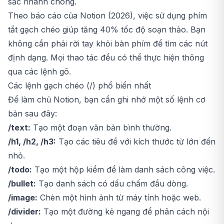
sắc nhanh chóng.
Theo báo cáo của Notion (2026), việc sử dụng phím
tắt gạch chéo giúp tăng 40% tốc độ soạn thảo. Bạn
không cần phải rời tay khỏi bàn phím để tìm các nút
định dạng. Mọi thao tác đều có thể thực hiện thông
qua các lệnh gõ.
Các lệnh gạch chéo (/) phổ biến nhất
Để làm chủ Notion, bạn cần ghi nhớ một số lệnh cơ
bản sau đây:
/text:
Tạo một đoạn văn bản bình thường.
/h1, /h2, /h3:
Tạo các tiêu đề với kích thước từ lớn đến
nhỏ.
/todo:
Tạo một hộp kiểm để làm danh sách công việc.
/bullet:
Tạo danh sách có dấu chấm đầu dòng.
/image:
Chèn một hình ảnh từ máy tính hoặc web.
/divider:
Tạo một đường kẻ ngang để phân cách nội