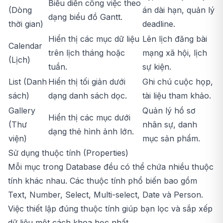
Biểu diễn công việc theo
(Dòng
án dài hạn, quản lý
dạng biểu đồ Gantt.
thời gian)
deadline.
Hiển thị các mục dữ liệu
Lên lịch đăng bài
Calendar
trên lịch tháng hoặc
mạng xã hội, lịch
(Lịch)
tuần.
sự kiện.
List (Danh
Hiển thị tối giản dưới
Ghi chú cuộc họp,
sách)
dạng danh sách dọc.
tài liệu tham khảo.
Gallery
Quản lý hồ sơ
Hiển thị các mục dưới
(Thư
nhân sự, danh
dạng thẻ hình ảnh lớn.
viện)
mục sản phẩm.
Sử dụng thuộc tính (Properties)
Mỗi mục trong Database đều có thể chứa nhiều thuộc
tính khác nhau. Các thuộc tính phổ biến bao gồm
Text, Number, Select, Multi-select, Date và Person.
Việc thiết lập đúng thuộc tính giúp bạn lọc và sắp xếp
dữ liệu một cách khoa học nhất.