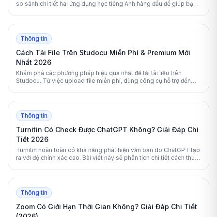
so sánh chi tiết hai ứng dụng học tiếng Anh hàng đầu để giúp bạn
đưa ra lựa chọn tối ưu nhất.
Thông tin
Cách Tải File Trên Studocu Miễn Phí & Premium Mới
Nhất 2026
Khám phá các phương pháp hiệu quả nhất để tải tài liệu trên
Studocu. Từ việc upload file miễn phí, dùng công cụ hỗ trợ đến
nâng cấp Premium, bài viết này sẽ giải đáp mọi thắc mắc của bạn.
Thông tin
Turnitin Có Check Được ChatGPT Không? Giải Đáp Chi
Tiết 2026
Turnitin hoàn toàn có khả năng phát hiện văn bản do ChatGPT tạo
ra với độ chính xác cao. Bài viết này sẽ phân tích chi tiết cách thuật
toán của Turnitin hoạt động và cung cấp giải pháp giúp sinh viên
kiểm tra tài liệu an toàn.
Thông tin
Zoom Có Giới Hạn Thời Gian Không? Giải Đáp Chi Tiết
(2026)