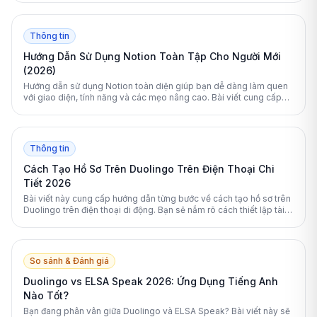
Google Colab cho các dự án trí tuệ nhân tạo của bạn.
Thông tin
Hướng Dẫn Sử Dụng Notion Toàn Tập Cho Người Mới
(2026)
Hướng dẫn sử dụng Notion toàn diện giúp bạn dễ dàng làm quen
với giao diện, tính năng và các mẹo nâng cao. Bài viết cung cấp
giải pháp quản lý công việc và tài liệu tối ưu nhất.
Thông tin
Cách Tạo Hồ Sơ Trên Duolingo Trên Điện Thoại Chi
Tiết 2026
Bài viết này cung cấp hướng dẫn từng bước về cách tạo hồ sơ trên
Duolingo trên điện thoại di động. Bạn sẽ nắm rõ cách thiết lập tài
khoản, tối ưu hóa lộ trình học và bảo vệ quyền riêng tư cá nhân
hiệu quả nhất.
So sánh & Đánh giá
Duolingo vs ELSA Speak 2026: Ứng Dụng Tiếng Anh
Nào Tốt?
Bạn đang phân vân giữa Duolingo và ELSA Speak? Bài viết này sẽ