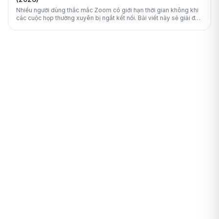
Nhiều người dùng thắc mắc Zoom có giới hạn thời gian không khi
các cuộc họp thường xuyên bị ngắt kết nối. Bài viết này sẽ giải đáp
chi tiết quy định 40 phút của Zoom và hướng dẫn cách khắc phục
triệt để.