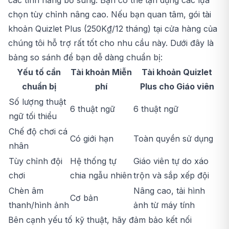
các tính năng bổ sung. Bạn có thể tận dụng các lựa
chọn tùy chỉnh nâng cao. Nếu bạn quan tâm, gói tài
khoản
Quizlet
Plus (250K₫/12 tháng) tại cửa hàng của
chúng tôi hỗ trợ rất tốt cho nhu cầu này. Dưới đây là
bảng so sánh để bạn dễ dàng chuẩn bị:
Yếu tố cần
Tài khoản Miễn
Tài khoản Quizlet
chuẩn bị
phí
Plus cho Giáo viên
Số lượng thuật
6 thuật ngữ
6 thuật ngữ
ngữ tối thiểu
Chế độ chơi cá
Có giới hạn
Toàn quyền sử dụng
nhân
Tùy chỉnh đội
Hệ thống tự
Giáo viên tự do xáo
chơi
chia ngẫu nhiên
trộn và sắp xếp đội
Chèn âm
Nâng cao, tải hình
Cơ bản
thanh/hình ảnh
ảnh từ máy tính
Bên cạnh yếu tố kỹ thuật, hãy đảm bảo kết nối