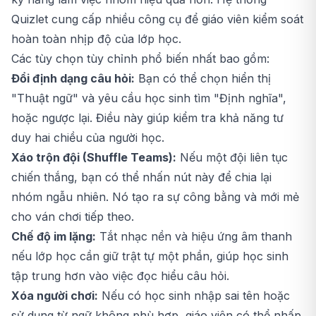
Quizlet cung cấp nhiều công cụ để giáo viên kiểm soát
hoàn toàn nhịp độ của lớp học.
Các tùy chọn tùy chỉnh phổ biến nhất bao gồm:
Đổi định dạng câu hỏi:
Bạn có thể chọn hiển thị
"Thuật ngữ" và yêu cầu học sinh tìm "Định nghĩa",
hoặc ngược lại. Điều này giúp kiểm tra khả năng tư
duy hai chiều của người học.
Xáo trộn đội (Shuffle Teams):
Nếu một đội liên tục
chiến thắng, bạn có thể nhấn nút này để chia lại
nhóm ngẫu nhiên. Nó tạo ra sự công bằng và mới mẻ
cho ván chơi tiếp theo.
Chế độ im lặng:
Tắt nhạc nền và hiệu ứng âm thanh
nếu lớp học cần giữ trật tự một phần, giúp học sinh
tập trung hơn vào việc đọc hiểu câu hỏi.
Xóa người chơi:
Nếu có học sinh nhập sai tên hoặc
sử dụng từ ngữ không phù hợp, giáo viên có thể nhấp