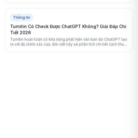
nâng cấp Premium, bài viết này sẽ giải đáp mọi thắc mắc của bạn.
Thông tin
Turnitin Có Check Được ChatGPT Không? Giải Đáp Chi
Tiết 2026
Turnitin hoàn toàn có khả năng phát hiện văn bản do ChatGPT tạo
ra với độ chính xác cao. Bài viết này sẽ phân tích chi tiết cách thuật
toán của Turnitin hoạt động và cung cấp giải pháp giúp sinh viên
kiểm tra tài liệu an toàn.