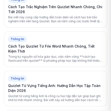
Cách Tạo Trắc Nghiệm Trên Quizlet Nhanh Chóng, Chi
Tiết 2026
Bài viết này cung cấp hướng dẫn toàn diện về cách tạo bài trắc
nghiệm trên nền tảng Quizlet. Bạn sẽ nắm vững các bước thiết lập,
chia sẻ và tối ưu hóa quá trình học tập một cách dễ dàng.
Thông tin
Cách Tạo Quizlet Từ File Word Nhanh Chóng, Tiết
Kiệm Thời
Trong kỷ nguyên số hóa giáo dục, việc nắm vững **cách tạo
flashcard trên quizlet** là phương pháp học tập không thể thiếu.
Tuy nhiên, việc phải gõ lại từng từ vựng từ tài liệu học tập vào ứng
dụng là một rào cản lớn. May mắn thay, bạn hoàn toàn có th
Thông tin
Quizlet Từ Vựng Tiếng Anh: Hướng Dẫn Học Tập Toàn
Diện 2026
Quizlet từ vựng tiếng Anh là công cụ học tập đắc lực giúp bạn ghi
nhớ từ mới nhanh chóng. Bài viết này sẽ hướng dẫn bạn cách tối ưu
hóa trải nghiệm học ngoại ngữ với Quizlet.