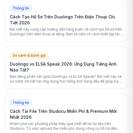
Thông tin
Cách Tạo Hồ Sơ Trên Duolingo Trên Điện Thoại Chi
Tiết 2026
Bài viết này cung cấp hướng dẫn từng bước về cách tạo hồ sơ trên
Duolingo trên điện thoại di động. Bạn sẽ nắm rõ cách thiết lập tài
khoản, tối ưu hóa lộ trình học và bảo vệ quyền riêng tư cá nhân
hiệu quả nhất.
So sánh & Đánh giá
Duolingo vs ELSA Speak 2026: Ứng Dụng Tiếng Anh
Nào Tốt?
Bạn đang phân vân giữa Duolingo và ELSA Speak? Bài viết này sẽ
so sánh chi tiết hai ứng dụng học tiếng Anh hàng đầu để giúp bạn
đưa ra lựa chọn tối ưu nhất.
Thông tin
Cách Tải File Trên Studocu Miễn Phí & Premium Mới
Nhất 2026
Khám phá các phương pháp hiệu quả nhất để tải tài liệu trên
Studocu. Từ việc upload file miễn phí, dùng công cụ hỗ trợ đến