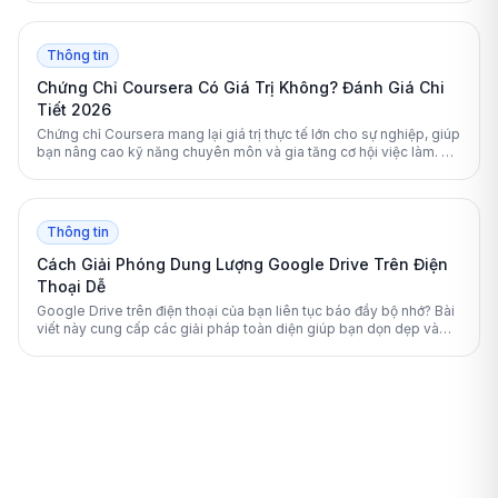
triệt để.
Thông tin
Chứng Chỉ Coursera Có Giá Trị Không? Đánh Giá Chi
Tiết 2026
Chứng chỉ Coursera mang lại giá trị thực tế lớn cho sự nghiệp, giúp
bạn nâng cao kỹ năng chuyên môn và gia tăng cơ hội việc làm. Bài
viết này sẽ phân tích chi tiết mức độ uy tín và lợi ích của nền tảng
học tập này.
Thông tin
Cách Giải Phóng Dung Lượng Google Drive Trên Điện
Thoại Dễ
Google Drive trên điện thoại của bạn liên tục báo đầy bộ nhớ? Bài
viết này cung cấp các giải pháp toàn diện giúp bạn dọn dẹp và
giải phóng không gian lưu trữ một cách an toàn, hiệu quả.