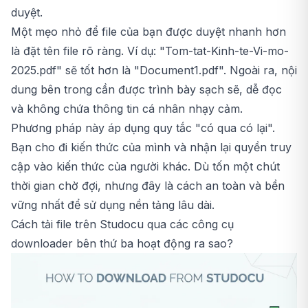
duyệt.
Một mẹo nhỏ để file của bạn được duyệt nhanh hơn
là đặt tên file rõ ràng. Ví dụ: "Tom-tat-Kinh-te-Vi-mo-
2025.pdf" sẽ tốt hơn là "Document1.pdf". Ngoài ra, nội
dung bên trong cần được trình bày sạch sẽ, dễ đọc
và không chứa thông tin cá nhân nhạy cảm.
Phương pháp này áp dụng quy tắc "có qua có lại".
Bạn cho đi kiến thức của mình và nhận lại quyền truy
cập vào kiến thức của người khác. Dù tốn một chút
thời gian chờ đợi, nhưng đây là cách an toàn và bền
vững nhất để sử dụng nền tảng lâu dài.
Cách tải file trên Studocu qua các công cụ
downloader bên thứ ba hoạt động ra sao?