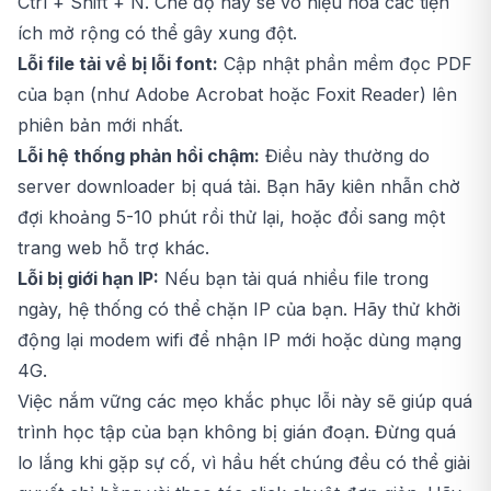
Ctrl + Shift + N. Chế độ này sẽ vô hiệu hóa các tiện
ích mở rộng có thể gây xung đột.
Lỗi file tải về bị lỗi font:
Cập nhật phần mềm đọc PDF
của bạn (như Adobe Acrobat hoặc Foxit Reader) lên
phiên bản mới nhất.
Lỗi hệ thống phản hồi chậm:
Điều này thường do
server downloader bị quá tải. Bạn hãy kiên nhẫn chờ
đợi khoảng 5-10 phút rồi thử lại, hoặc đổi sang một
trang web hỗ trợ khác.
Lỗi bị giới hạn IP:
Nếu bạn tải quá nhiều file trong
ngày, hệ thống có thể chặn IP của bạn. Hãy thử khởi
động lại modem wifi để nhận IP mới hoặc dùng mạng
4G.
Việc nắm vững các mẹo khắc phục lỗi này sẽ giúp quá
trình học tập của bạn không bị gián đoạn. Đừng quá
lo lắng khi gặp sự cố, vì hầu hết chúng đều có thể giải