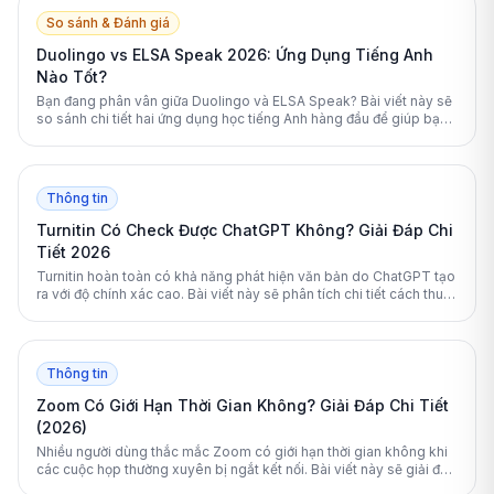
So sánh & Đánh giá
Duolingo vs ELSA Speak 2026: Ứng Dụng Tiếng Anh
Nào Tốt?
Bạn đang phân vân giữa Duolingo và ELSA Speak? Bài viết này sẽ
so sánh chi tiết hai ứng dụng học tiếng Anh hàng đầu để giúp bạn
đưa ra lựa chọn tối ưu nhất.
Thông tin
Turnitin Có Check Được ChatGPT Không? Giải Đáp Chi
Tiết 2026
Turnitin hoàn toàn có khả năng phát hiện văn bản do ChatGPT tạo
ra với độ chính xác cao. Bài viết này sẽ phân tích chi tiết cách thuật
toán của Turnitin hoạt động và cung cấp giải pháp giúp sinh viên
kiểm tra tài liệu an toàn.
Thông tin
Zoom Có Giới Hạn Thời Gian Không? Giải Đáp Chi Tiết
(2026)
Nhiều người dùng thắc mắc Zoom có giới hạn thời gian không khi
các cuộc họp thường xuyên bị ngắt kết nối. Bài viết này sẽ giải đáp
chi tiết quy định 40 phút của Zoom và hướng dẫn cách khắc phục