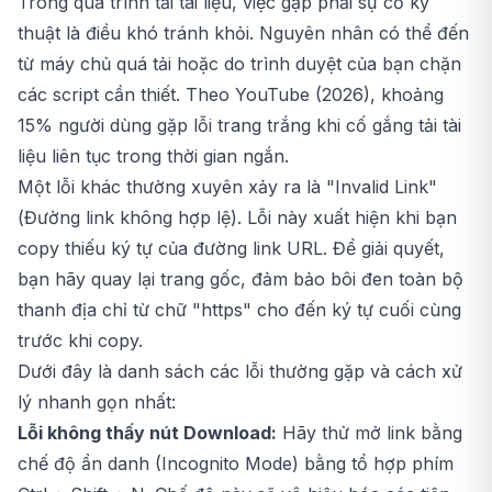
Trong quá trình tải tài liệu, việc gặp phải sự cố kỹ
thuật là điều khó tránh khỏi. Nguyên nhân có thể đến
từ máy chủ quá tải hoặc do trình duyệt của bạn chặn
các script cần thiết. Theo YouTube (2026), khoảng
15% người dùng gặp lỗi trang trắng khi cố gắng tải tài
liệu liên tục trong thời gian ngắn.
Một lỗi khác thường xuyên xảy ra là "Invalid Link"
(Đường link không hợp lệ). Lỗi này xuất hiện khi bạn
copy thiếu ký tự của đường link URL. Để giải quyết,
bạn hãy quay lại trang gốc, đảm bảo bôi đen toàn bộ
thanh địa chỉ từ chữ "https" cho đến ký tự cuối cùng
trước khi copy.
Dưới đây là danh sách các lỗi thường gặp và cách xử
lý nhanh gọn nhất:
Lỗi không thấy nút Download:
Hãy thử mở link bằng
chế độ ẩn danh (Incognito Mode) bằng tổ hợp phím