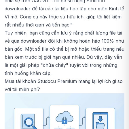
chia sẻ trên OAO.vn: "Tôi đã sử dụng Studocu
downloader để tải các tài liệu học tập cho môn Kinh tế
Vĩ mô. Công cụ này thực sự hữu ích, giúp tôi tiết kiệm
rất nhiều thời gian và tiền bạc."
Tuy nhiên, bạn cũng cần lưu ý rằng chất lượng file tải
về qua downloader đôi khi không hoàn hảo 100% như
bản gốc. Một số file có thể bị mờ hoặc thiếu trang nếu
bản xem trước bị giới hạn quá nhiều. Dù vậy, đây vẫn
là một giải pháp "chữa cháy" tuyệt vời trong những
tình huống khẩn cấp.
Mua tài khoản Studocu Premium mang lại lợi ích gì so
với tải miễn phí?