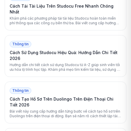
Cách Tải Tài Liệu Trên Studocu Free Nhanh Chóng
Nhất
Khám phá các phương pháp tải tài liệu Studocu hoàn toàn miễn
phí thông qua các công cụ bên thứ ba. Bài viết cung cấp hướng
dẫn chi tiết, đánh giá rủi ro và cách xử lý lỗi trắng trang thường gặp.
Thông tin
Cách Sử Dụng Studocu Hiệu Quả: Hướng Dẫn Chi Tiết
2026
Hướng dẫn chi tiết cách sử dụng Studocu từ A-Z giúp sinh viên tối
ưu hóa lộ trình học tập. Khám phá mẹo tìm kiếm tài liệu, sử dụng AI
ôn thi và nâng cấp tài khoản Premium tiết kiệm nhất.
Thông tin
Cách Tạo Hồ Sơ Trên Duolingo Trên Điện Thoại Chi
Tiết 2026
Bài viết này cung cấp hướng dẫn từng bước về cách tạo hồ sơ trên
Duolingo trên điện thoại di động. Bạn sẽ nắm rõ cách thiết lập tài
khoản, tối ưu hóa lộ trình học và bảo vệ quyền riêng tư cá nhân
hiệu quả nhất.