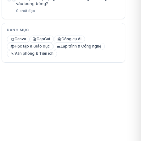
vào bong bóng?
9
phút đọc
DANH MỤC
🎨
🎬
🤖
Canva
CapCut
Công cụ AI
📚
💻
Học tập & Giáo dục
Lập trình & Công nghệ
🔧
Văn phòng & Tiện ích