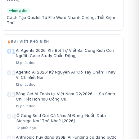
Hướng dẫn
Cách Tạo Quizlet Từ File Word Nhanh Chóng, Tiết Kiệm
Thời
BÀI VIẾT PHỔ BIẾN
01
AI Agents 2026: Khi Bot Tự Viết Bài Công Kích Con
Người [Case Study Chấn Động]
13
phút đọc
02
Agentic AI 2026: Kỷ Nguyên AI 'Có Tay Chân' Thay
Vì Chỉ Biết Nói
12
phút đọc
03
Bảng Giá AI Tools tại Việt Nam Q2/2026 — So Sánh
Chi Tiết Hơn 100 Công Cụ
12
phút đọc
04
Ổ Cứng Sold Out Cả Năm: AI Đang 'Nuốt' Data
Storage Như Thế Nào? [2026]
12
phút đọc
05
Anthropic huy động $30B: AI Funding có đang bước