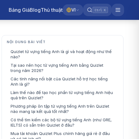
Bảng Giá
Blog
Thủ thuật
VI
Ctrl K
NỘI DUNG BÀI VIẾT
Quizlet từ vựng tiếng Anh là gì và hoạt động như thế
nào?
Tại sao nên học từ vựng tiếng Anh bằng Quizlet
trong năm 2026?
Các tính năng nổi bật của Quizlet hỗ trợ học tiếng
Anh là gì?
Làm thế nào để tạo học phần từ vựng tiếng Anh hiệu
quả trên Quizlet?
Phương pháp ôn tập từ vựng tiếng Anh trên Quizlet
nào mang lại kết quả tốt nhất?
Có thể tìm kiếm các bộ từ vựng tiếng Anh (như GRE,
IELTS) có sẵn trên Quizlet ở đâu?
Mua tài khoản Quizlet Plus chính hãng giá rẻ ở đâu
và có lợi ích gì?