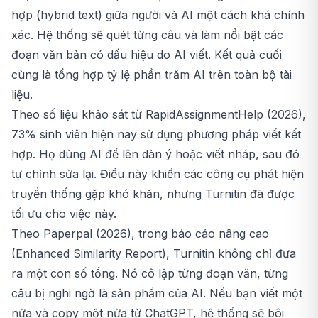
hợp (hybrid text) giữa người và AI một cách khá chính
xác. Hệ thống sẽ quét từng câu và làm nổi bật các
đoạn văn bản có dấu hiệu do AI viết. Kết quả cuối
cùng là tổng hợp tỷ lệ phần trăm AI trên toàn bộ tài
liệu.
Theo số liệu khảo sát từ RapidAssignmentHelp (2026),
73% sinh viên hiện nay sử dụng phương pháp viết kết
hợp. Họ dùng AI để lên dàn ý hoặc viết nháp, sau đó
tự chỉnh sửa lại. Điều này khiến các công cụ phát hiện
truyền thống gặp khó khăn, nhưng Turnitin đã được
tối ưu cho việc này.
Theo Paperpal (2026), trong báo cáo nâng cao
(Enhanced Similarity Report), Turnitin không chỉ đưa
ra một con số tổng. Nó cô lập từng đoạn văn, từng
câu bị nghi ngờ là sản phẩm của AI. Nếu bạn viết một
nửa và copy một nửa từ ChatGPT, hệ thống sẽ bôi