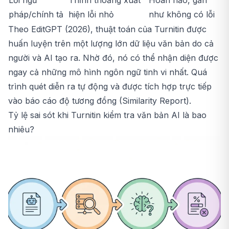
Lỗi ngữ
Thỉnh thoảng xuất
Hoàn hảo, gần
pháp/chính tả
hiện lỗi nhỏ
như không có lỗi
Theo EditGPT (2026), thuật toán của Turnitin được
huấn luyện trên một lượng lớn dữ liệu văn bản do cả
người và AI tạo ra. Nhờ đó, nó có thể nhận diện được
ngay cả những mô hình ngôn ngữ tinh vi nhất. Quá
trình quét diễn ra tự động và được tích hợp trực tiếp
vào báo cáo độ tương đồng (Similarity Report).
Tỷ lệ sai sót khi Turnitin kiểm tra văn bản AI là bao
nhiêu?