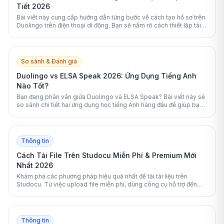
Tiết 2026
Bài viết này cung cấp hướng dẫn từng bước về cách tạo hồ sơ trên
Duolingo trên điện thoại di động. Bạn sẽ nắm rõ cách thiết lập tài
khoản, tối ưu hóa lộ trình học và bảo vệ quyền riêng tư cá nhân
hiệu quả nhất.
So sánh & Đánh giá
Duolingo vs ELSA Speak 2026: Ứng Dụng Tiếng Anh
Nào Tốt?
Bạn đang phân vân giữa Duolingo và ELSA Speak? Bài viết này sẽ
so sánh chi tiết hai ứng dụng học tiếng Anh hàng đầu để giúp bạn
đưa ra lựa chọn tối ưu nhất.
Thông tin
Cách Tải File Trên Studocu Miễn Phí & Premium Mới
Nhất 2026
Khám phá các phương pháp hiệu quả nhất để tải tài liệu trên
Studocu. Từ việc upload file miễn phí, dùng công cụ hỗ trợ đến
nâng cấp Premium, bài viết này sẽ giải đáp mọi thắc mắc của bạn.
Thông tin