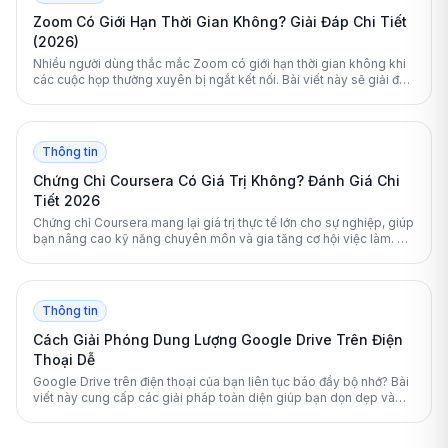
Zoom Có Giới Hạn Thời Gian Không? Giải Đáp Chi Tiết
(2026)
Nhiều người dùng thắc mắc Zoom có giới hạn thời gian không khi
các cuộc họp thường xuyên bị ngắt kết nối. Bài viết này sẽ giải đáp
chi tiết quy định 40 phút của Zoom và hướng dẫn cách khắc phục
triệt để.
Thông tin
Chứng Chỉ Coursera Có Giá Trị Không? Đánh Giá Chi
Tiết 2026
Chứng chỉ Coursera mang lại giá trị thực tế lớn cho sự nghiệp, giúp
bạn nâng cao kỹ năng chuyên môn và gia tăng cơ hội việc làm. Bài
viết này sẽ phân tích chi tiết mức độ uy tín và lợi ích của nền tảng
học tập này.
Thông tin
Cách Giải Phóng Dung Lượng Google Drive Trên Điện
Thoại Dễ
Google Drive trên điện thoại của bạn liên tục báo đầy bộ nhớ? Bài
viết này cung cấp các giải pháp toàn diện giúp bạn dọn dẹp và
giải phóng không gian lưu trữ một cách an toàn, hiệu quả.