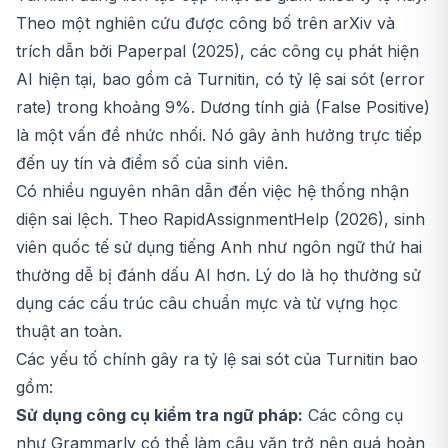
Theo một nghiên cứu được công bố trên arXiv và
trích dẫn bởi Paperpal (2025), các công cụ phát hiện
AI hiện tại, bao gồm cả Turnitin, có tỷ lệ sai sót (error
rate) trong khoảng 9%. Dương tính giả (False Positive)
là một vấn đề nhức nhối. Nó gây ảnh hưởng trực tiếp
đến uy tín và điểm số của sinh viên.
Có nhiều nguyên nhân dẫn đến việc hệ thống nhận
diện sai lệch. Theo RapidAssignmentHelp (2026), sinh
viên quốc tế sử dụng tiếng Anh như ngôn ngữ thứ hai
thường dễ bị đánh dấu AI hơn. Lý do là họ thường sử
dụng các cấu trúc câu chuẩn mực và từ vựng học
thuật an toàn.
Các yếu tố chính gây ra tỷ lệ sai sót của Turnitin bao
gồm:
Sử dụng công cụ kiểm tra ngữ pháp:
Các công cụ
như Grammarly có thể làm câu văn trở nên quá hoàn