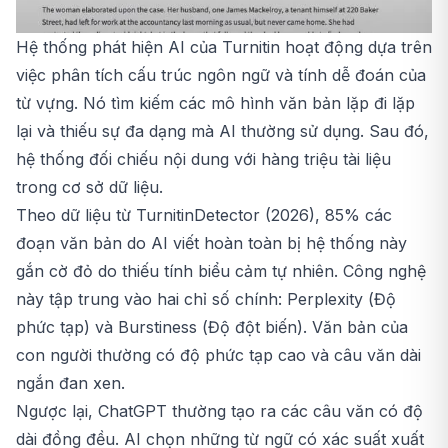
Hệ thống phát hiện AI của Turnitin hoạt động dựa trên
việc phân tích cấu trúc ngôn ngữ và tính dễ đoán của
từ vựng. Nó tìm kiếm các mô hình văn bản lặp đi lặp
lại và thiếu sự đa dạng mà AI thường sử dụng. Sau đó,
hệ thống đối chiếu nội dung với hàng triệu tài liệu
trong cơ sở dữ liệu.
Theo dữ liệu từ TurnitinDetector (2026), 85% các
đoạn văn bản do AI viết hoàn toàn bị hệ thống này
gắn cờ đỏ do thiếu tính biểu cảm tự nhiên. Công nghệ
này tập trung vào hai chỉ số chính: Perplexity (Độ
phức tạp) và Burstiness (Độ đột biến). Văn bản của
con người thường có độ phức tạp cao và câu văn dài
ngắn đan xen.
Ngược lại, ChatGPT thường tạo ra các câu văn có độ
dài đồng đều. AI chọn những từ ngữ có xác suất xuất