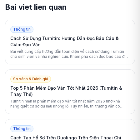
Bai viet lien quan
Thông tin
Cách Sử Dụng Turnitin: Hướng Dẫn Đọc Báo Cáo &
Giảm Đạo Văn
Bài viết cung cấp hướng dẫn toàn diện về cách sử dụng Turnitin
cho sinh viên và nhà nghiên cứu. Khám phá cách đọc báo cáo đạo
văn và các mẹo giảm tỷ lệ trùng lặp an toàn.
So sánh & Đánh giá
Top 5 Phần Mềm Đạo Văn Tốt Nhất 2026 (Turnitin &
Thay Thế)
Turnitin hiện là phần mềm đạo văn tốt nhất năm 2026 nhờ khả
năng quét cơ sở dữ liệu khổng lồ. Tuy nhiên, thị trường vẫn có
nhiều lựa chọn thay thế xuất sắc khác.
Thông tin
Cách Tạo Hồ Sơ Trên Duolingo Trên Điện Thoại Chi