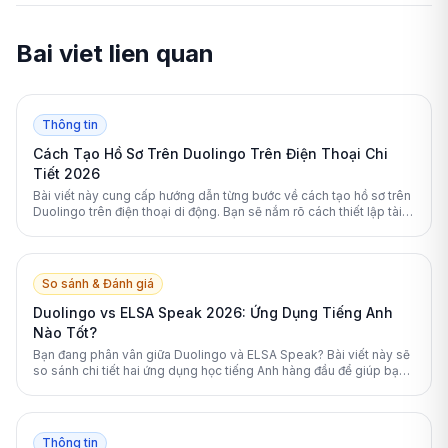
Bai viet lien quan
Thông tin
Cách Tạo Hồ Sơ Trên Duolingo Trên Điện Thoại Chi
Tiết 2026
Bài viết này cung cấp hướng dẫn từng bước về cách tạo hồ sơ trên
Duolingo trên điện thoại di động. Bạn sẽ nắm rõ cách thiết lập tài
khoản, tối ưu hóa lộ trình học và bảo vệ quyền riêng tư cá nhân
hiệu quả nhất.
So sánh & Đánh giá
Duolingo vs ELSA Speak 2026: Ứng Dụng Tiếng Anh
Nào Tốt?
Bạn đang phân vân giữa Duolingo và ELSA Speak? Bài viết này sẽ
so sánh chi tiết hai ứng dụng học tiếng Anh hàng đầu để giúp bạn
đưa ra lựa chọn tối ưu nhất.
Thông tin