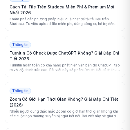
Cách Tải File Trên Studocu Miễn Phí & Premium Mới
Nhất 2026
Khám phá các phương pháp hiệu quả nhất để tải tài liệu trên
Studocu. Từ việc upload file miễn phí, dùng công cụ hỗ trợ đến
nâng cấp Premium, bài viết này sẽ giải đáp mọi thắc mắc của bạn.
Thông tin
Turnitin Có Check Được ChatGPT Không? Giải Đáp Chi
Tiết 2026
Turnitin hoàn toàn có khả năng phát hiện văn bản do ChatGPT tạo
ra với độ chính xác cao. Bài viết này sẽ phân tích chi tiết cách thuật
toán của Turnitin hoạt động và cung cấp giải pháp giúp sinh viên
kiểm tra tài liệu an toàn.
Thông tin
Zoom Có Giới Hạn Thời Gian Không? Giải Đáp Chi Tiết
(2026)
Nhiều người dùng thắc mắc Zoom có giới hạn thời gian không khi
các cuộc họp thường xuyên bị ngắt kết nối. Bài viết này sẽ giải đáp
chi tiết quy định 40 phút của Zoom và hướng dẫn cách khắc phục
triệt để.