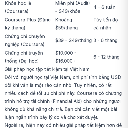
Khóa học lẻ
Miễn phí (Audit)
4 - 6 tuần
(Coursera)
- $49/khóa
Coursera Plus (Đăng
Khoảng
Tùy tiến độ
ký tháng)
$59/tháng
cá nhân
Chứng chỉ chuyên
$39 - $49/tháng
3 - 6 tháng
nghiệp (Coursera)
Chứng chỉ truyền
$10.000 -
6 - 12 tháng
thống (Đại học)
$16.000+
Giải pháp học tập tiết kiệm tại Việt Nam
Đối với người học tại Việt Nam, chi phí tính bằng USD
đôi khi vẫn là một rào cản nhỏ. Tuy nhiên, có rất
nhiều cách để tối ưu chi phí này. Coursera có chương
trình hỗ trợ tài chính (Financial Aid) cho những người
không đủ khả năng chi trả. Bạn chỉ cần viết một bài
luận ngắn trình bày lý do và chờ xét duyệt.
Ngoài ra, hiện nay có nhiều giải pháp tiết kiệm hơn để