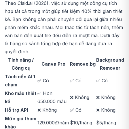
Theo Claid.ai (2026), việc sử dụng một công cụ tích
hợp tất cả trong một giúp tiết kiệm 40% thời gian thiết
kế. Bạn không cần phải chuyển đổi qua lại giữa nhiều
phần mềm khác nhau. Mọi thao tác từ tách nền, thêm
văn bản đến xuất file đều diễn ra mượt mà. Dưới đây
là bảng so sánh tổng hợp để bạn dễ dàng đưa ra
quyết định.
Tính năng /
Background
Canva Pro
Remove.bg
Công cụ
Remover
Tách nền AI 1
✅ Có
✅ Có
✅ Có
chạm
Kho mẫu thiết
✅ Hơn
❌ Không
❌ Không
kế
650.000 mẫu
Hỗ trợ API
❌ Không
✅ Có
❌ Không
Mức giá tham
129.000đ/năm
$10/tháng
$5/tháng
khảo