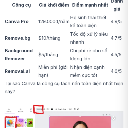
Đánh
Công cụ
Giá khởi điểm
Điểm mạnh nhất
giá
Hệ sinh thái thiết
Canva Pro
129.000đ/năm
4.9/5
kế toàn diện
Tốc độ xử lý siêu
Remove.bg
$10/tháng
4.7/5
nhanh
Background
Chi phí rẻ cho số
$5/tháng
4.5/5
Remover
lượng lớn
Miễn phí (giới
Nhận diện cạnh
Removal.ai
4.6/5
hạn)
mềm cực tốt
Tại sao Canva là công cụ tách nền toàn diện nhất hiện
nay?