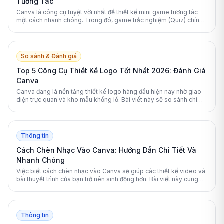
Tương Tác
Canva là công cụ tuyệt vời nhất để thiết kế mini game tương tác
một cách nhanh chóng. Trong đó, game trắc nghiệm (Quiz) chính
là lựa chọn số 1 nhờ tính ứng dụng cao và dễ thực hiện.
So sánh & Đánh giá
Top 5 Công Cụ Thiết Kế Logo Tốt Nhất 2026: Đánh Giá
Canva
Canva đang là nền tảng thiết kế logo hàng đầu hiện nay nhờ giao
diện trực quan và kho mẫu khổng lồ. Bài viết này sẽ so sánh chi
tiết Canva với các đối thủ mạnh nhất năm 2026.
Thông tin
Cách Chèn Nhạc Vào Canva: Hướng Dẫn Chi Tiết Và
Nhanh Chóng
Việc biết cách chèn nhạc vào Canva sẽ giúp các thiết kế video và
bài thuyết trình của bạn trở nên sinh động hơn. Bài viết này cung
cấp hướng dẫn toàn diện từ cơ bản đến nâng cao để bạn làm chủ
các công cụ âm thanh trên nền tảng này.
Thông tin