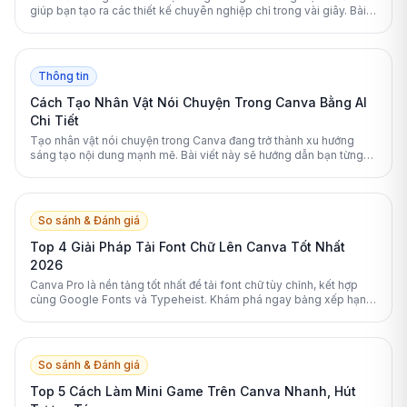
giúp bạn tạo ra các thiết kế chuyên nghiệp chỉ trong vài giây. Bài
viết này sẽ hướng dẫn bạn chi tiết từng bước cách xóa phông nền
hình ảnh và video nhanh chóng.
Thông tin
Cách Tạo Nhân Vật Nói Chuyện Trong Canva Bằng AI
Chi Tiết
Tạo nhân vật nói chuyện trong Canva đang trở thành xu hướng
sáng tạo nội dung mạnh mẽ. Bài viết này sẽ hướng dẫn bạn từng
bước cách sử dụng các công cụ AI tích hợp để biến văn bản thành
video sinh động chỉ trong vài phút.
So sánh & Đánh giá
Top 4 Giải Pháp Tải Font Chữ Lên Canva Tốt Nhất
2026
Canva Pro là nền tảng tốt nhất để tải font chữ tùy chỉnh, kết hợp
cùng Google Fonts và Typeheist. Khám phá ngay bảng xếp hạng
các giải pháp font chữ Canva hàng đầu 2026.
So sánh & Đánh giá
Top 5 Cách Làm Mini Game Trên Canva Nhanh, Hút