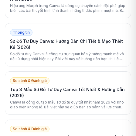
Hiệu ứng Morph trong Canva là công cụ chuyển cảnh đột phá giúp
biến các bài thuyết trình tĩnh thành những thước phim mượt mà. Bài
viết cung cấp hướng dẫn toàn diện cách sử dụng và tối ưu tính
năng này.
Thông tin
Sơ Đồ Tư Duy Canva: Hướng Dẫn Chi Tiết & Mẹo Thiết
Kế (2026)
Sơ đồ tư duy Canva là công cụ trực quan hóa ý tưởng mạnh mẽ và
dễ sử dụng nhất hiện nay. Bài viết này sẽ hướng dẫn bạn chi tiết
cách thiết kế, tối ưu hóa bằng AI và so sánh Canva với các phần
mềm chuyên dụng khác.
So sánh & Đánh giá
Top 3 Mẫu Sơ Đồ Tư Duy Canva Tốt Nhất & Hướng Dẫn
(2026)
Canva là công cụ tạo mẫu sơ đồ tư duy tốt nhất năm 2026 với kho
giao diện khổng lồ. Bài viết này sẽ giúp bạn so sánh và lựa chọn
công cụ phù hợp nhất.
So sánh & Đánh giá