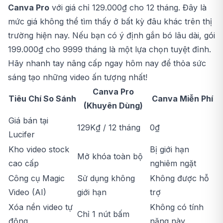
Canva Pro
với giá chỉ 129.000₫ cho 12 tháng. Đây là
mức giá không thể tìm thấy ở bất kỳ đâu khác trên thị
trường hiện nay. Nếu bạn có ý định gắn bó lâu dài, gói
199.000₫ cho 9999 tháng là một lựa chọn tuyệt đỉnh.
Hãy nhanh tay nâng cấp ngay hôm nay để thỏa sức
sáng tạo những video ấn tượng nhất!
Canva Pro
Tiêu Chí So Sánh
Canva Miễn Phí
(Khuyên Dùng)
Giá bán tại
129K₫ / 12 tháng
0₫
Lucifer
Kho video stock
Bị giới hạn
Mở khóa toàn bộ
cao cấp
nghiêm ngặt
Công cụ Magic
Sử dụng không
Không được hỗ
Video (AI)
giới hạn
trợ
Xóa nền video tự
Không có tính
Chỉ 1 nút bấm
động
năng này