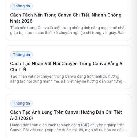
Thông tin
Cách Tách Nền Trong Canva Chi Tiết, Nhanh Chóng
Nhất 2026
Tách nền trong Canva là một trong những tính năng mạnh mẽ nhất
giúp bạn tạo ra các thiết kế chuyên nghiệp chỉ trong vài giây. Bài
viết này sẽ hướng dẫn bạn chi tiết từng bước cách xóa phông nền
hình ảnh và video nhanh chóng.
Thông tin
Cách Tạo Nhân Vật Nói Chuyện Trong Canva Bằng AI
Chi Tiết
Tạo nhân vật nói chuyện trong Canva đang trở thành xu hướng
sáng tạo nội dung mạnh mẽ. Bài viết này sẽ hướng dẫn bạn từng
bước cách sử dụng các công cụ AI tích hợp để biến văn bản thành
video sinh động chỉ trong vài phút.
Thông tin
Cách Tạo Ảnh Động Trên Canva: Hướng Dẫn Chi Tiết
A-Z (2026)
Hướng dẫn toàn diện cách tạo ảnh động (GIF) chuyên nghiệp trên
Canva. Bài viết cung cấp các bước chi tiết, mẹo tối ưu hóa và cách
xuất tệp chất lượng cao cho mọi nền tảng.