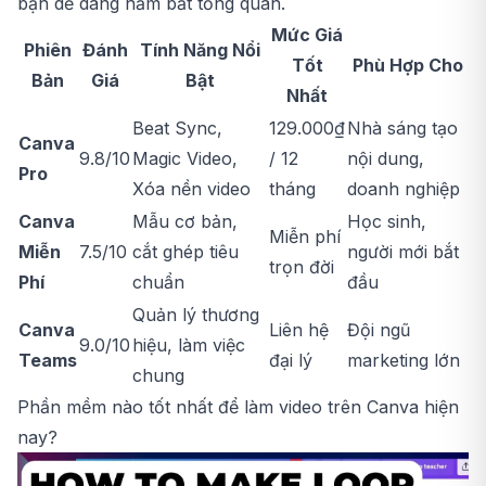
bạn dễ dàng nắm bắt tổng quan.
Mức Giá
Phiên
Đánh
Tính Năng Nổi
Tốt
Phù Hợp Cho
Bản
Giá
Bật
Nhất
Beat Sync,
129.000₫
Nhà sáng tạo
Canva
9.8/10
Magic Video,
/ 12
nội dung,
Pro
Xóa nền video
tháng
doanh nghiệp
Canva
Mẫu cơ bản,
Học sinh,
Miễn phí
Miễn
7.5/10
cắt ghép tiêu
người mới bắt
trọn đời
Phí
chuẩn
đầu
Quản lý thương
Canva
Liên hệ
Đội ngũ
9.0/10
hiệu, làm việc
Teams
đại lý
marketing lớn
chung
Phần mềm nào tốt nhất để làm video trên Canva hiện
nay?