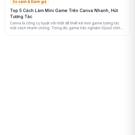
So sánh & Đánh giá
Top 5 Cách Làm Mini Game Trên Canva Nhanh, Hút
Tương Tác
Canva là công cụ tuyệt vời nhất để thiết kế mini game tương tác
một cách nhanh chóng. Trong đó, game trắc nghiệm (Quiz) chính
là lựa chọn số 1 nhờ tính ứng dụng cao và dễ thực hiện.