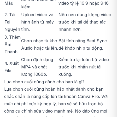
Mẫu
video tỷ lệ 16:9 hoặc 9:16.
kiếm.
2. Tải
Upload video và
Nên nén dung lượng video
Tài
hình ảnh từ máy
trước khi tải để thao tác
Nguyên
tính.
nhanh hơn.
3. Thêm
Chọn nhạc từ kho
Bật tính năng Beat Sync
Âm
Audio hoặc tải lên.
để khớp nhịp tự động.
Thanh
Chọn định dạng
Kiểm tra lại toàn bộ video
4. Xuất
MP4 và chất
trước khi nhấn nút tải
File
lượng 1080p.
xuống.
Lựa chọn cuối cùng dành cho bạn là gì?
Lựa chọn cuối cùng hoàn hảo nhất dành cho bạn
chắc chắn là nâng cấp lên tài khoản Canva Pro. Với
mức chi phí cực kỳ hợp lý, bạn sẽ sở hữu trọn bộ
công cụ chỉnh sửa video mạnh mẽ. Nó đáp ứng mọi