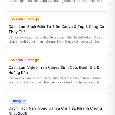
tác đơn giản. Bài viết cung cấp hướng dẫn chi tiết, mẹo thiết kế và
cách xuất file in ấn chuẩn.
So sánh & Đánh giá
Cách Làm Sách Điện Tử Trên Canva & Top 3 Công Cụ
Thay Thế
Canva là công cụ hàng đầu để tạo sách điện tử (eBook) một cách
chuyên nghiệp và nhanh chóng. Bài viết này sẽ hướng dẫn bạn
cách làm sách điện tử trên Canva và đánh giá các công cụ thay thế
tốt nhất.
So sánh & Đánh giá
Cách Làm Video Trên Canva Đỉnh Cao: Đánh Giá &
Hướng Dẫn
Canva Pro hiện là công cụ tốt nhất để làm video chuyên nghiệp
với chi phí cực kỳ tối ưu. Bài viết này sẽ hướng dẫn bạn cách làm
video trên Canva chi tiết nhất.
Thông tin
Cách Tách Nền Trong Canva Chi Tiết, Nhanh Chóng
Nhất 2026