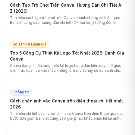
Cách Tạo Trò Chơi Trên Canva: Hướng Dẫn Chi Tiết A-
Z (2026)
Tìm hiểu cách tạo trò chơi trên Canva nhanh chóng và hiệu quả.
Bài viết cung cấp hướng dẫn chi tiết từ khâu lên ý tưởng đến khi
xuất bản game hoàn chỉnh.
So sánh & Đánh giá
Top 5 Công Cụ Thiết Kế Logo Tốt Nhất 2026: Đánh Giá
Canva
Canva đang là nền tảng thiết kế logo hàng đầu hiện nay nhờ giao
diện trực quan và kho mẫu khổng lồ. Bài viết này sẽ so sánh chi
tiết Canva với các đối thủ mạnh nhất năm 2026.
Thông tin
Cách chèn ảnh vào Canva trên điện thoại chi tiết nhất
2026
Tìm hiểu chi tiết cách chèn ảnh vào Canva trên điện thoại qua các
bước đơn giản. Bài viết cung cấp giải pháp khắc phục lỗi tải ảnh và
mẹo chỉnh sửa thiết kế chuyên nghiệp.