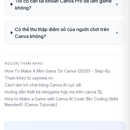
Tôi có cần tài khoản Canva Pro để làm game
▼
không?
Có thể thu thập điểm số của người chơi trên
▼
Canva không?
NGUON THAM KHAO
How To Make A Mini Game On Canva (2026) - Step-By
Tham khảo từ saymee.vn
Cách làm trò chơi bằng Canva AI cực dễ
Hướng dẫn thiết kế minigame hộp mù trên canva 🥰
How to Make a Game with Canva AI Code (No Coding Skills
Needed!) [Canva Tutorials]