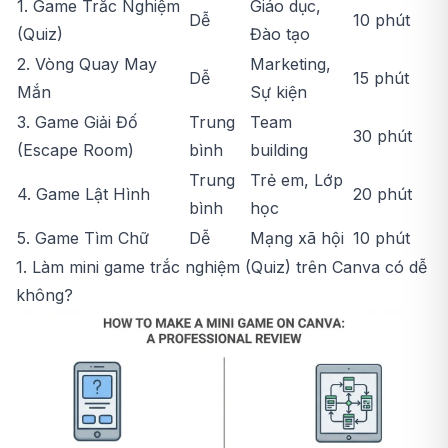
1. Game Trắc Nghiệm
Giáo dục,
Dễ
10 phút
(Quiz)
Đào tạo
2. Vòng Quay May
Marketing,
Dễ
15 phút
Mắn
Sự kiện
3. Game Giải Đố
Trung
Team
30 phút
(Escape Room)
bình
building
Trung
Trẻ em, Lớp
4. Game Lật Hình
20 phút
bình
học
5. Game Tìm Chữ
Dễ
Mạng xã hội
10 phút
1. Làm mini game trắc nghiệm (Quiz) trên Canva có dễ
không?