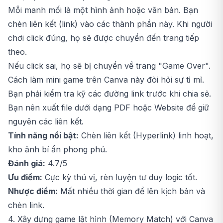
Mỗi manh mối là một hình ảnh hoặc văn bản. Bạn
chèn liên kết (link) vào các thành phần này. Khi người
chơi click đúng, họ sẽ được chuyển đến trang tiếp
theo.
Nếu click sai, họ sẽ bị chuyển về trang "Game Over".
Cách làm mini game trên Canva này đòi hỏi sự tỉ mỉ.
Bạn phải kiểm tra kỹ các đường link trước khi chia sẻ.
Bạn nên xuất file dưới dạng PDF hoặc Website để giữ
nguyên các liên kết.
Tính năng nổi bật:
Chèn liên kết (Hyperlink) linh hoạt,
kho ảnh bí ẩn phong phú.
Đánh giá:
4.7/5
Ưu điểm:
Cực kỳ thú vị, rèn luyện tư duy logic tốt.
Nhược điểm:
Mất nhiều thời gian để lên kịch bản và
chèn link.
4. Xây dựng game lật hình (Memory Match) với Canva