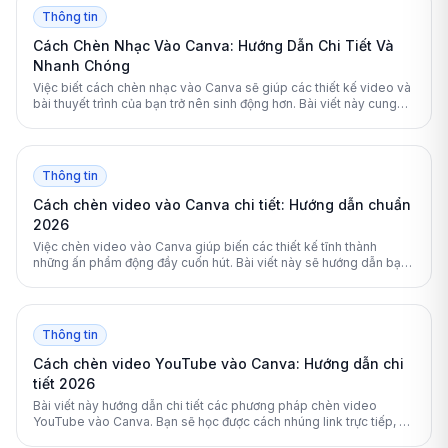
Thông tin
Cách Chèn Nhạc Vào Canva: Hướng Dẫn Chi Tiết Và
Nhanh Chóng
Việc biết cách chèn nhạc vào Canva sẽ giúp các thiết kế video và
bài thuyết trình của bạn trở nên sinh động hơn. Bài viết này cung
cấp hướng dẫn toàn diện từ cơ bản đến nâng cao để bạn làm chủ
các công cụ âm thanh trên nền tảng này.
Thông tin
Cách chèn video vào Canva chi tiết: Hướng dẫn chuẩn
2026
Việc chèn video vào Canva giúp biến các thiết kế tĩnh thành
những ấn phẩm động đầy cuốn hút. Bài viết này sẽ hướng dẫn bạn
chi tiết cách thêm và chỉnh sửa video trên Canva một cách chuyên
nghiệp nhất.
Thông tin
Cách chèn video YouTube vào Canva: Hướng dẫn chi
tiết 2026
Bài viết này hướng dẫn chi tiết các phương pháp chèn video
YouTube vào Canva. Bạn sẽ học được cách nhúng link trực tiếp, sử
dụng ứng dụng tích hợp và cách xử lý lỗi hiệu quả.