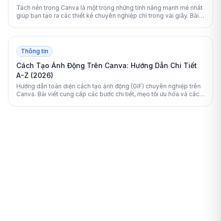
Tách nền trong Canva là một trong những tính năng mạnh mẽ nhất
giúp bạn tạo ra các thiết kế chuyên nghiệp chỉ trong vài giây. Bài
viết này sẽ hướng dẫn bạn chi tiết từng bước cách xóa phông nền
hình ảnh và video nhanh chóng.
Thông tin
Cách Tạo Ảnh Động Trên Canva: Hướng Dẫn Chi Tiết
A-Z (2026)
Hướng dẫn toàn diện cách tạo ảnh động (GIF) chuyên nghiệp trên
Canva. Bài viết cung cấp các bước chi tiết, mẹo tối ưu hóa và cách
xuất tệp chất lượng cao cho mọi nền tảng.