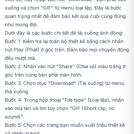
xuống và chọn "GIF" từ menu loại tệp. Đây là bước
quan trọng nhất để đảm bảo kết quả cuối cùng đúng
như mong đợi.
Dưới đây là các bước chi tiết để tải xuống ảnh động:
Bước 1: Kiểm tra lại toàn bộ thiết kế bằng cách nhấn
nút Play (Phát) ở góc trên. Đảm bảo mọi chuyển động
đều mượt mà.
Bước 2: Nhấn vào nút "Share" (Chia sẻ) màu trắng ở
góc trên cùng bên phải màn hình.
Bước 3: Chọn mục "Download" (Tải xuống) từ menu
thả xuống.
Bước 4: Trong hộp thoại "File type" (Loại tệp), nhấn
vào mũi tên và tìm tùy chọn "GIF (Short clip, no
sound)".
Bước 5: Chọn các trang bạn muốn xuất (nếu thiết kế
có nhiều trang).