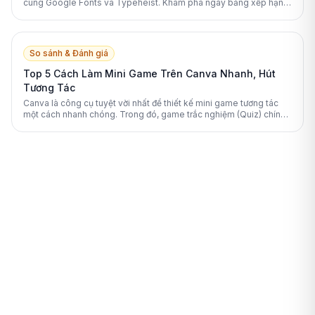
cùng Google Fonts và Typeheist. Khám phá ngay bảng xếp hạng
các giải pháp font chữ Canva hàng đầu 2026.
So sánh & Đánh giá
Top 5 Cách Làm Mini Game Trên Canva Nhanh, Hút
Tương Tác
Canva là công cụ tuyệt vời nhất để thiết kế mini game tương tác
một cách nhanh chóng. Trong đó, game trắc nghiệm (Quiz) chính
là lựa chọn số 1 nhờ tính ứng dụng cao và dễ thực hiện.