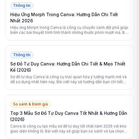
Thông tin
Hiệu Ứng Morph Trong Canva: Hướng Dẫn Chi Tiết
Nhất 2026
Hiệu ứng Morph trong Canva là công cụ chuyển cảnh đột phá giúp
biến các bài thuyết trình tĩnh thành những thước phim mượt mà. Bài
viết cung cấp hướng dẫn toàn diện cách sử dụng và tối ưu tính
năng này.
Thông tin
Sơ Đồ Tư Duy Canva: Hướng Dẫn Chi Tiết & Mẹo Thiết
Kế (2026)
Sơ đồ tư duy Canva là công cụ trực quan hóa ý tưởng mạnh mẽ và
dễ sử dụng nhất hiện nay. Bài viết này sẽ hướng dẫn bạn chi tiết
cách thiết kế, tối ưu hóa bằng AI và so sánh Canva với các phần
mềm chuyên dụng khác.
So sánh & Đánh giá
Top 3 Mẫu Sơ Đồ Tư Duy Canva Tốt Nhất & Hướng Dẫn
(2026)
Canva là công cụ tạo mẫu sơ đồ tư duy tốt nhất năm 2026 với kho
giao diện khổng lồ. Bài viết này sẽ giúp bạn so sánh và lựa chọn
công cụ phù hợp nhất.