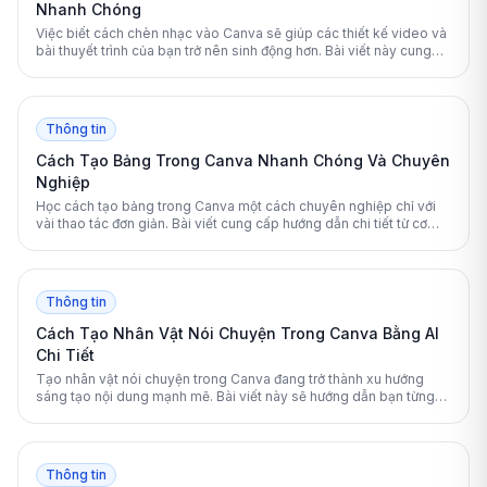
Nhanh Chóng
Việc biết cách chèn nhạc vào Canva sẽ giúp các thiết kế video và
bài thuyết trình của bạn trở nên sinh động hơn. Bài viết này cung
cấp hướng dẫn toàn diện từ cơ bản đến nâng cao để bạn làm chủ
các công cụ âm thanh trên nền tảng này.
Thông tin
Cách Tạo Bảng Trong Canva Nhanh Chóng Và Chuyên
Nghiệp
Học cách tạo bảng trong Canva một cách chuyên nghiệp chỉ với
vài thao tác đơn giản. Bài viết cung cấp hướng dẫn chi tiết từ cơ
bản đến nâng cao cho cả máy tính và điện thoại.
Thông tin
Cách Tạo Nhân Vật Nói Chuyện Trong Canva Bằng AI
Chi Tiết
Tạo nhân vật nói chuyện trong Canva đang trở thành xu hướng
sáng tạo nội dung mạnh mẽ. Bài viết này sẽ hướng dẫn bạn từng
bước cách sử dụng các công cụ AI tích hợp để biến văn bản thành
video sinh động chỉ trong vài phút.
Thông tin