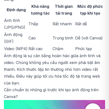
Khả năng
Thời gian
Mức độ phức
Định dạng
tương tác
tải trang
tạp khi tạo
Ảnh tĩnh
Thấp
Rất nhanh
Rất dễ
(JPG/PNG)
Ảnh động
Cao
Trung bình
Dễ (với Canva)
(GIF)
Video (MP4)
Rất cao
Chậm
Phức tạp
Ảnh động là sự cân bằng hoàn hảo giữa ảnh tĩnh và
video. Chúng không yêu cầu người xem phải bật âm
thanh. Kích thước tệp tin thường nhỏ hơn video rất
nhiều. Điều này giúp tối ưu hóa tốc độ tải trang web
của bạn.
Cần chuẩn bị những gì trước khi tạo ảnh động trên
Canva?