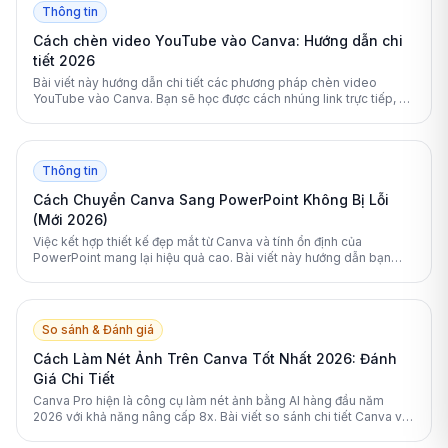
Thông tin
Cách chèn video YouTube vào Canva: Hướng dẫn chi
tiết 2026
Bài viết này hướng dẫn chi tiết các phương pháp chèn video
YouTube vào Canva. Bạn sẽ học được cách nhúng link trực tiếp, sử
dụng ứng dụng tích hợp và cách xử lý lỗi hiệu quả.
Thông tin
Cách Chuyển Canva Sang PowerPoint Không Bị Lỗi
(Mới 2026)
Việc kết hợp thiết kế đẹp mắt từ Canva và tính ổn định của
PowerPoint mang lại hiệu quả cao. Bài viết này hướng dẫn bạn
cách chuyển đổi định dạng dễ dàng và không bị lỗi.
So sánh & Đánh giá
Cách Làm Nét Ảnh Trên Canva Tốt Nhất 2026: Đánh
Giá Chi Tiết
Canva Pro hiện là công cụ làm nét ảnh bằng AI hàng đầu năm
2026 với khả năng nâng cấp 8x. Bài viết so sánh chi tiết Canva với
các lựa chọn thay thế mạnh mẽ khác.