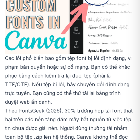
Các lỗi phổ biến bao gồm tệp font bị lỗi định dạng, vi
phạm bản quyền hoặc sự cố mạng. Bạn có thể khắc
phục bằng cách kiểm tra lại đuôi tệp (phải là
TTF/OTF). Nếu tệp bị lỗi, hãy chuyển đổi định dạng
trực tuyến. Bạn cũng có thể thử tải lại bằng trình
duyệt web ẩn danh.
Theo FontsGeek (2026), 30% trường hợp tải font thất
bại trên các nền tảng đám mây bắt nguồn từ việc tệp
tin chưa được giải nén. Người dùng thường tải nhầm
toàn bộ tệp .zip lên hệ thống. Canva không thể đọc