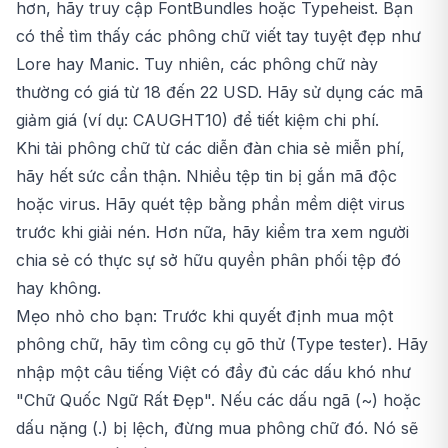
hơn, hãy truy cập FontBundles hoặc Typeheist. Bạn
có thể tìm thấy các phông chữ viết tay tuyệt đẹp như
Lore hay Manic. Tuy nhiên, các phông chữ này
thường có giá từ 18 đến 22 USD. Hãy sử dụng các mã
giảm giá (ví dụ: CAUGHT10) để tiết kiệm chi phí.
Khi tải phông chữ từ các diễn đàn chia sẻ miễn phí,
hãy hết sức cẩn thận. Nhiều tệp tin bị gắn mã độc
hoặc virus. Hãy quét tệp bằng phần mềm diệt virus
trước khi giải nén. Hơn nữa, hãy kiểm tra xem người
chia sẻ có thực sự sở hữu quyền phân phối tệp đó
hay không.
Mẹo nhỏ cho bạn: Trước khi quyết định mua một
phông chữ, hãy tìm công cụ gõ thử (Type tester). Hãy
nhập một câu tiếng Việt có đầy đủ các dấu khó như
"Chữ Quốc Ngữ Rất Đẹp". Nếu các dấu ngã (~) hoặc
dấu nặng (.) bị lệch, đừng mua phông chữ đó. Nó sẽ