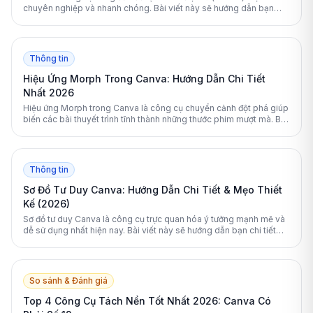
chuyên nghiệp và nhanh chóng. Bài viết này sẽ hướng dẫn bạn
cách làm sách điện tử trên Canva và đánh giá các công cụ thay thế
tốt nhất.
Thông tin
Hiệu Ứng Morph Trong Canva: Hướng Dẫn Chi Tiết
Nhất 2026
Hiệu ứng Morph trong Canva là công cụ chuyển cảnh đột phá giúp
biến các bài thuyết trình tĩnh thành những thước phim mượt mà. Bài
viết cung cấp hướng dẫn toàn diện cách sử dụng và tối ưu tính
năng này.
Thông tin
Sơ Đồ Tư Duy Canva: Hướng Dẫn Chi Tiết & Mẹo Thiết
Kế (2026)
Sơ đồ tư duy Canva là công cụ trực quan hóa ý tưởng mạnh mẽ và
dễ sử dụng nhất hiện nay. Bài viết này sẽ hướng dẫn bạn chi tiết
cách thiết kế, tối ưu hóa bằng AI và so sánh Canva với các phần
mềm chuyên dụng khác.
So sánh & Đánh giá
Top 4 Công Cụ Tách Nền Tốt Nhất 2026: Canva Có