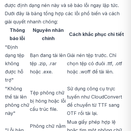
được định dạng nén này và sẽ báo lỗi ngay lập tức.
Dưới đây là bảng tổng hợp các lỗi phổ biến và cách
giải quyết nhanh chóng:
Thông
Nguyên nhân
Cách khắc phục chi tiết
báo lỗi
chính
"Định
dạng tệp
Bạn đang tải lên
Giải nén tệp trước. Chỉ
không
tệp .zip, .rar
chọn tệp có đuôi .ttf, .otf
được hỗ
hoặc .exe.
hoặc .woff để tải lên.
trợ"
"Không
Sử dụng công cụ trực
Tệp phông chữ
thể tải lên
tuyến như CloudConvert
bị hỏng hoặc lỗi
phông chữ
để chuyển từ TTF sang
cấu trúc file.
này"
OTF rồi tải lại.
Mua giấy phép hợp lệ
Phông chữ nằm
"Lỗi bản
hoặc tìm một phông chữ