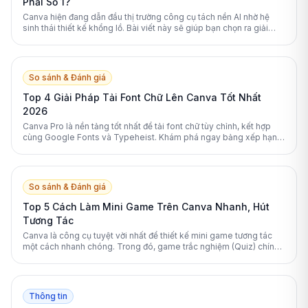
Phải Số 1?
Canva hiện đang dẫn đầu thị trường công cụ tách nền AI nhờ hệ
sinh thái thiết kế khổng lồ. Bài viết này sẽ giúp bạn chọn ra giải
pháp phù hợp nhất.
So sánh & Đánh giá
Top 4 Giải Pháp Tải Font Chữ Lên Canva Tốt Nhất
2026
Canva Pro là nền tảng tốt nhất để tải font chữ tùy chỉnh, kết hợp
cùng Google Fonts và Typeheist. Khám phá ngay bảng xếp hạng
các giải pháp font chữ Canva hàng đầu 2026.
So sánh & Đánh giá
Top 5 Cách Làm Mini Game Trên Canva Nhanh, Hút
Tương Tác
Canva là công cụ tuyệt vời nhất để thiết kế mini game tương tác
một cách nhanh chóng. Trong đó, game trắc nghiệm (Quiz) chính
là lựa chọn số 1 nhờ tính ứng dụng cao và dễ thực hiện.
Thông tin