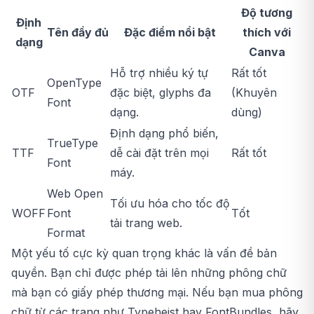
Độ tương
Định
Tên đầy đủ
Đặc điểm nổi bật
thích với
dạng
Canva
Hỗ trợ nhiều ký tự
Rất tốt
OpenType
OTF
đặc biệt, glyphs đa
(Khuyên
Font
dạng.
dùng)
Định dạng phổ biến,
TrueType
TTF
dễ cài đặt trên mọi
Rất tốt
Font
máy.
Web Open
Tối ưu hóa cho tốc độ
WOFF
Font
Tốt
tải trang web.
Format
Một yếu tố cực kỳ quan trọng khác là vấn đề bản
quyền. Bạn chỉ được phép tải lên những phông chữ
mà bạn có giấy phép thương mại. Nếu bạn mua phông
chữ từ các trang như Typeheist hay FontBundles, hãy