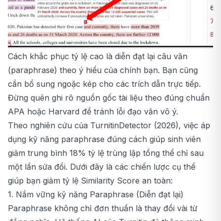
Cách khắc phục tỷ lệ cao là diễn đạt lại câu văn
(paraphrase) theo ý hiểu của chính bạn. Bạn cũng
cần bổ sung ngoặc kép cho các trích dẫn trực tiếp.
Đừng quên ghi rõ nguồn gốc tài liệu theo đúng chuẩn
APA hoặc Harvard để tránh lỗi đạo văn vô ý.
Theo nghiên cứu của TurnitinDetector (2026), việc áp
dụng kỹ năng paraphrase đúng cách giúp sinh viên
giảm trung bình 18% tỷ lệ trùng lặp tổng thể chỉ sau
một lần sửa đổi. Dưới đây là các chiến lược cụ thể
giúp bạn giảm tỷ lệ Similarity Score an toàn:
1. Nắm vững kỹ năng Paraphrase (Diễn đạt lại)
Paraphrase không chỉ đơn thuần là thay đổi vài từ