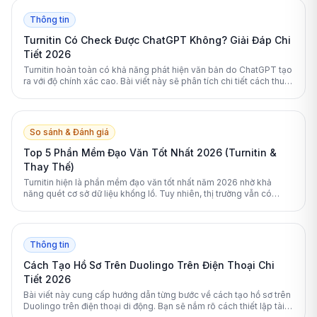
Thông tin
Turnitin Có Check Được ChatGPT Không? Giải Đáp Chi
Tiết 2026
Turnitin hoàn toàn có khả năng phát hiện văn bản do ChatGPT tạo
ra với độ chính xác cao. Bài viết này sẽ phân tích chi tiết cách thuật
toán của Turnitin hoạt động và cung cấp giải pháp giúp sinh viên
kiểm tra tài liệu an toàn.
So sánh & Đánh giá
Top 5 Phần Mềm Đạo Văn Tốt Nhất 2026 (Turnitin &
Thay Thế)
Turnitin hiện là phần mềm đạo văn tốt nhất năm 2026 nhờ khả
năng quét cơ sở dữ liệu khổng lồ. Tuy nhiên, thị trường vẫn có
nhiều lựa chọn thay thế xuất sắc khác.
Thông tin
Cách Tạo Hồ Sơ Trên Duolingo Trên Điện Thoại Chi
Tiết 2026
Bài viết này cung cấp hướng dẫn từng bước về cách tạo hồ sơ trên
Duolingo trên điện thoại di động. Bạn sẽ nắm rõ cách thiết lập tài