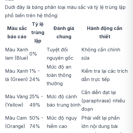
Dưới đây là bảng phân loại màu sắc và tỷ lệ trùng lặp
phổ biến trên hệ thống:
Tỷ lệ
Màu sắc
Đánh giá
Hành động cần
trùng
báo cáo
chung
thiết
lặp
Màu Xanh
Tuyệt đối
Không cần chỉnh
0%
lam (Blue)
nguyên gốc
sửa
Mức độ an
Màu Xanh
1% -
Kiểm tra lại các trích
toàn thông
lá (Green)
24%
dẫn trực tiếp
thường
Cần diễn đạt lại
Màu Vàng
25% -
Mức độ cảnh
(paraphrase) nhiều
(Yellow)
49%
báo trung bình
đoạn
Màu Cam
50% -
Mức độ nguy
Phải viết lại phần
(Orange)
74%
hiểm cao
lớn nội dung bài