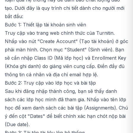
tạo. Dưới đây là quy trình chi tiết dành cho người mới
bắt đầu:
Bước 1: Thiết lập tài khoản sinh viên
Truy cập vào trang web chính thức của Turnitin.
Nhấp vào nút "Create Account" (Tạo tài khoản) ở góc
phải màn hình. Chọn mục "Student" (Sinh viên). Bạn
sẽ cần nhập Class ID (Mã lớp học) và Enrollment Key
(Khóa ghi danh) do giảng viên cung cấp. Điền đầy đủ
thông tin cá nhân và địa chỉ email hợp lệ.
Bước 2: Truy cập vào lớp học và bài tập
Sau khi đăng nhập thành công, bạn sẽ thấy danh
sách các lớp học mình đã tham gia. Nhấp vào tên lớp
học để xem danh sách các bài tập (Assignments). Chú
ý đến cột "Dates" để biết chính xác hạn chót nộp bài
(Due date).
Bước 3: Tải tệp tài liệu lên hệ thống