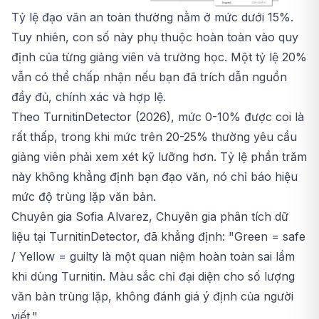
Tỷ lệ đạo văn an toàn thường nằm ở mức dưới 15%.
Tuy nhiên, con số này phụ thuộc hoàn toàn vào quy
định của từng giảng viên và trường học. Một tỷ lệ 20%
vẫn có thể chấp nhận nếu bạn đã trích dẫn nguồn
đầy đủ, chính xác và hợp lệ.
Theo TurnitinDetector (2026), mức 0-10% được coi là
rất thấp, trong khi mức trên 20-25% thường yêu cầu
giảng viên phải xem xét kỹ lưỡng hơn. Tỷ lệ phần trăm
này không khẳng định bạn đạo văn, nó chỉ báo hiệu
mức độ trùng lặp văn bản.
Chuyên gia Sofia Alvarez, Chuyên gia phân tích dữ
liệu tại TurnitinDetector, đã khẳng định:
"Green = safe
/ Yellow = guilty là một quan niệm hoàn toàn sai lầm
khi dùng Turnitin. Màu sắc chỉ đại diện cho số lượng
văn bản trùng lặp, không đánh giá ý định của người
viết."