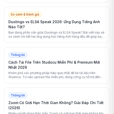
khoản, tối ưu hóa lộ trình học và bảo vệ quyền riêng tư cá nhân
hiệu quả nhất.
So sánh & Đánh giá
Duolingo vs ELSA Speak 2026: Ứng Dụng Tiếng Anh
Nào Tốt?
Bạn đang phân vân giữa Duolingo và ELSA Speak? Bài viết này sẽ
so sánh chi tiết hai ứng dụng học tiếng Anh hàng đầu để giúp bạn
đưa ra lựa chọn tối ưu nhất.
Thông tin
Cách Tải File Trên Studocu Miễn Phí & Premium Mới
Nhất 2026
Khám phá các phương pháp hiệu quả nhất để tải tài liệu trên
Studocu. Từ việc upload file miễn phí, dùng công cụ hỗ trợ đến
nâng cấp Premium, bài viết này sẽ giải đáp mọi thắc mắc của bạn.
Thông tin
Zoom Có Giới Hạn Thời Gian Không? Giải Đáp Chi Tiết
(2026)
Nhiều người dùng thắc mắc Zoom có giới hạn thời gian không khi