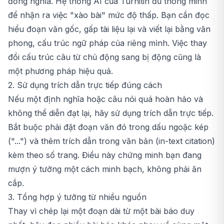
đồng nghĩa. Hệ thống AI của Turnitin đủ thông minh
để nhận ra việc "xào bài" mức độ thấp. Bạn cần đọc
hiểu đoạn văn gốc, gấp tài liệu lại và viết lại bằng văn
phong, cấu trúc ngữ pháp của riêng mình. Việc thay
đổi cấu trúc câu từ chủ động sang bị động cũng là
một phương pháp hiệu quả.
2. Sử dụng trích dẫn trực tiếp đúng cách
Nếu một định nghĩa hoặc câu nói quá hoàn hảo và
không thể diễn đạt lại, hãy sử dụng trích dẫn trực tiếp.
Bắt buộc phải đặt đoạn văn đó trong dấu ngoặc kép
("...") và thêm trích dẫn trong văn bản (in-text citation)
kèm theo số trang. Điều này chứng minh bạn đang
mượn ý tưởng một cách minh bạch, không phải ăn
cắp.
3. Tổng hợp ý tưởng từ nhiều nguồn
Thay vì chép lại một đoạn dài từ một bài báo duy