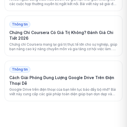
các cuộc họp thường xuyên bị ngắt kết nối. Bài viết này sẽ giải đáp
chi tiết quy định 40 phút của Zoom và hướng dẫn cách khắc phục
triệt để.
Thông tin
Chứng Chỉ Coursera Có Giá Trị Không? Đánh Giá Chi
Tiết 2026
Chứng chỉ Coursera mang lại giá trị thực tế lớn cho sự nghiệp, giúp
bạn nâng cao kỹ năng chuyên môn và gia tăng cơ hội việc làm. Bài
viết này sẽ phân tích chi tiết mức độ uy tín và lợi ích của nền tảng
học tập này.
Thông tin
Cách Giải Phóng Dung Lượng Google Drive Trên Điện
Thoại Dễ
Google Drive trên điện thoại của bạn liên tục báo đầy bộ nhớ? Bài
viết này cung cấp các giải pháp toàn diện giúp bạn dọn dẹp và
giải phóng không gian lưu trữ một cách an toàn, hiệu quả.