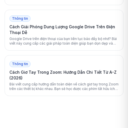
viết này sẽ phân tích chi tiết mức độ uy tín và lợi ích của nền tảng
học tập này.
Thông tin
Cách Giải Phóng Dung Lượng Google Drive Trên Điện
Thoại Dễ
Google Drive trên điện thoại của bạn liên tục báo đầy bộ nhớ? Bài
viết này cung cấp các giải pháp toàn diện giúp bạn dọn dẹp và
giải phóng không gian lưu trữ một cách an toàn, hiệu quả.
Thông tin
Cách Giơ Tay Trong Zoom: Hướng Dẫn Chi Tiết Từ A-Z
(2026)
Bài viết cung cấp hướng dẫn toàn diện về cách giơ tay trong Zoom
trên các thiết bị khác nhau. Bạn sẽ học được các phím tắt hữu ích
và mẹo quản lý cuộc họp hiệu quả.