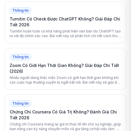
Thông tin
Turnitin Có Check Được ChatGPT Không? Giải Đáp Chi
Tiết 2026
Turnitin hoàn toàn có khả năng phát hiện văn bản do ChatGPT tạo
ra với độ chính xác cao. Bài viết này sẽ phân tích chi tiết cách thuật
toán của Turnitin hoạt động và cung cấp giải pháp giúp sinh viên
kiểm tra tài liệu an toàn.
Thông tin
Zoom Có Giới Hạn Thời Gian Không? Giải Đáp Chi Tiết
(2026)
Nhiều người dùng thắc mắc Zoom có giới hạn thời gian không khi
các cuộc họp thường xuyên bị ngắt kết nối. Bài viết này sẽ giải đáp
chi tiết quy định 40 phút của Zoom và hướng dẫn cách khắc phục
triệt để.
Thông tin
Chứng Chỉ Coursera Có Giá Trị Không? Đánh Giá Chi
Tiết 2026
Chứng chỉ Coursera mang lại giá trị thực tế lớn cho sự nghiệp, giúp
bạn nâng cao kỹ năng chuyên môn và gia tăng cơ hội việc làm. Bài