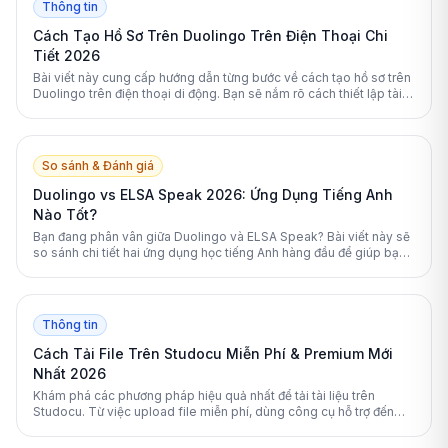
Thông tin
Cách Tạo Hồ Sơ Trên Duolingo Trên Điện Thoại Chi
Tiết 2026
Bài viết này cung cấp hướng dẫn từng bước về cách tạo hồ sơ trên
Duolingo trên điện thoại di động. Bạn sẽ nắm rõ cách thiết lập tài
khoản, tối ưu hóa lộ trình học và bảo vệ quyền riêng tư cá nhân
hiệu quả nhất.
So sánh & Đánh giá
Duolingo vs ELSA Speak 2026: Ứng Dụng Tiếng Anh
Nào Tốt?
Bạn đang phân vân giữa Duolingo và ELSA Speak? Bài viết này sẽ
so sánh chi tiết hai ứng dụng học tiếng Anh hàng đầu để giúp bạn
đưa ra lựa chọn tối ưu nhất.
Thông tin
Cách Tải File Trên Studocu Miễn Phí & Premium Mới
Nhất 2026
Khám phá các phương pháp hiệu quả nhất để tải tài liệu trên
Studocu. Từ việc upload file miễn phí, dùng công cụ hỗ trợ đến
nâng cấp Premium, bài viết này sẽ giải đáp mọi thắc mắc của bạn.