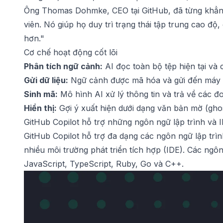
Ông Thomas Dohmke, CEO tại GitHub, đã từng khẳng đ
viên. Nó giúp họ duy trì trạng thái tập trung cao đ
hơn."
Cơ chế hoạt động cốt lõi
Phân tích ngữ cảnh:
AI đọc toàn bộ tệp hiện tại và 
Gửi dữ liệu:
Ngữ cảnh được mã hóa và gửi đến máy 
Sinh mã:
Mô hình AI xử lý thông tin và trả về các đ
Hiển thị:
Gợi ý xuất hiện dưới dạng văn bản mờ (ghos
GitHub Copilot hỗ trợ những ngôn ngữ lập trình và 
GitHub Copilot hỗ trợ đa dạng các ngôn ngữ lập trìn
nhiều môi trường phát triển tích hợp (IDE). Các ngô
JavaScript, TypeScript, Ruby, Go và C++.