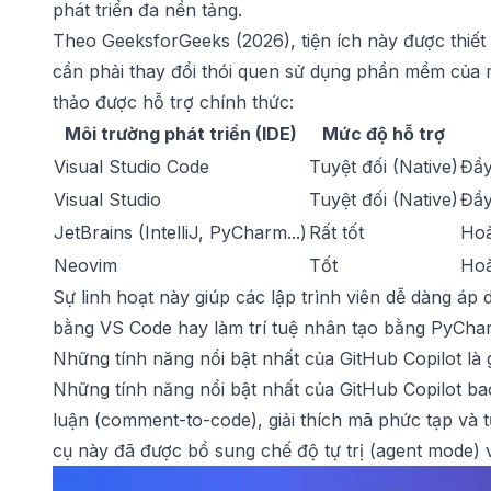
phát triển đa nền tảng.
Theo GeeksforGeeks (2026), tiện ích này được thiế
cần phải thay đổi thói quen sử dụng phần mềm của m
thảo được hỗ trợ chính thức:
Môi trường phát triển (IDE)
Mức độ hỗ trợ
Visual Studio Code
Tuyệt đối (Native)
Đầy
Visual Studio
Tuyệt đối (Native)
Đầy
JetBrains (IntelliJ, PyCharm...)
Rất tốt
Hoà
Neovim
Tốt
Hoà
Sự linh hoạt này giúp các lập trình viên dễ dàng áp 
bằng VS Code hay làm trí tuệ nhân tạo bằng PyChar
Những tính năng nổi bật nhất của GitHub Copilot là 
Những tính năng nổi bật nhất của GitHub Copilot b
luận (comment-to-code), giải thích mã phức tạp và tự
cụ này đã được bổ sung chế độ tự trị (agent mode)