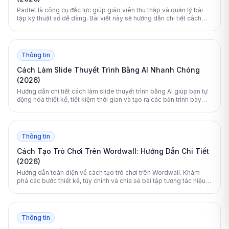
Padlet là công cụ đắc lực giúp giáo viên thu thập và quản lý bài
tập kỹ thuật số dễ dàng. Bài viết này sẽ hướng dẫn chi tiết cách
tạo Padlet cho học sinh nộp bài từ A đến Z.
Thông tin
Cách Làm Slide Thuyết Trình Bằng AI Nhanh Chóng
(2026)
Hướng dẫn chi tiết cách làm slide thuyết trình bằng AI giúp bạn tự
động hóa thiết kế, tiết kiệm thời gian và tạo ra các bản trình bày
chuyên nghiệp chỉ trong vài phút.
Thông tin
Cách Tạo Trò Chơi Trên Wordwall: Hướng Dẫn Chi Tiết
(2026)
Hướng dẫn toàn diện về cách tạo trò chơi trên Wordwall. Khám
phá các bước thiết kế, tùy chỉnh và chia sẻ bài tập tương tác hiệu
quả nhất cho lớp học.
Thông tin