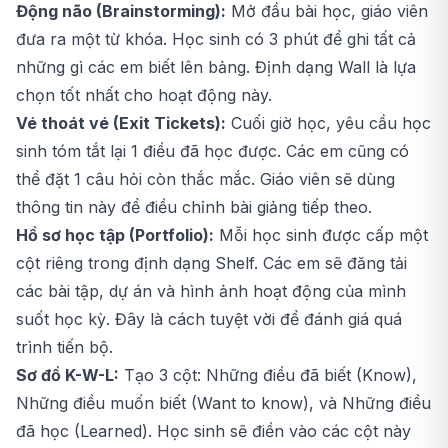
Động não (Brainstorming):
Mở đầu bài học, giáo viên
đưa ra một từ khóa. Học sinh có 3 phút để ghi tất cả
những gì các em biết lên bảng. Định dạng Wall là lựa
chọn tốt nhất cho hoạt động này.
Vé thoát vé (Exit Tickets):
Cuối giờ học, yêu cầu học
sinh tóm tắt lại 1 điều đã học được. Các em cũng có
thể đặt 1 câu hỏi còn thắc mắc. Giáo viên sẽ dùng
thông tin này để điều chỉnh bài giảng tiếp theo.
Hồ sơ học tập (Portfolio):
Mỗi học sinh được cấp một
cột riêng trong định dạng Shelf. Các em sẽ đăng tải
các bài tập, dự án và hình ảnh hoạt động của mình
suốt học kỳ. Đây là cách tuyệt vời để đánh giá quá
trình tiến bộ.
Sơ đồ K-W-L:
Tạo 3 cột: Những điều đã biết (Know),
Những điều muốn biết (Want to know), và Những điều
đã học (Learned). Học sinh sẽ điền vào các cột này