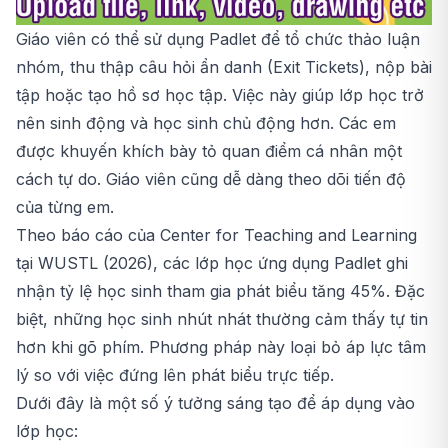
Giáo viên có thể sử dụng Padlet để tổ chức thảo luận
nhóm, thu thập câu hỏi ẩn danh (Exit Tickets), nộp bài
tập hoặc tạo hồ sơ học tập. Việc này giúp lớp học trở
nên sinh động và học sinh chủ động hơn. Các em
được khuyến khích bày tỏ quan điểm cá nhân một
cách tự do. Giáo viên cũng dễ dàng theo dõi tiến độ
của từng em.
Theo báo cáo của Center for Teaching and Learning
tại WUSTL (2026), các lớp học ứng dụng Padlet ghi
nhận tỷ lệ học sinh tham gia phát biểu tăng 45%. Đặc
biệt, những học sinh nhút nhát thường cảm thấy tự tin
hơn khi gõ phím. Phương pháp này loại bỏ áp lực tâm
lý so với việc đứng lên phát biểu trực tiếp.
Dưới đây là một số ý tưởng sáng tạo để áp dụng vào
lớp học: