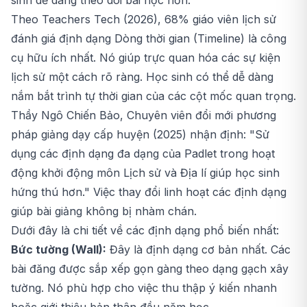
Theo Teachers Tech (2026), 68% giáo viên lịch sử
đánh giá định dạng Dòng thời gian (Timeline) là công
cụ hữu ích nhất. Nó giúp trực quan hóa các sự kiện
lịch sử một cách rõ ràng. Học sinh có thể dễ dàng
nắm bắt trình tự thời gian của các cột mốc quan trọng.
Thầy Ngô Chiến Bảo, Chuyên viên đổi mới phương
pháp giảng dạy cấp huyện (2025) nhận định: "Sử
dụng các định dạng đa dạng của Padlet trong hoạt
động khởi động môn Lịch sử và Địa lí giúp học sinh
hứng thú hơn." Việc thay đổi linh hoạt các định dạng
giúp bài giảng không bị nhàm chán.
Dưới đây là chi tiết về các định dạng phổ biến nhất:
Bức tường (Wall):
Đây là định dạng cơ bản nhất. Các
bài đăng được sắp xếp gọn gàng theo dạng gạch xây
tường. Nó phù hợp cho việc thu thập ý kiến nhanh
hoặc giới thiệu bản thân đầu năm học.