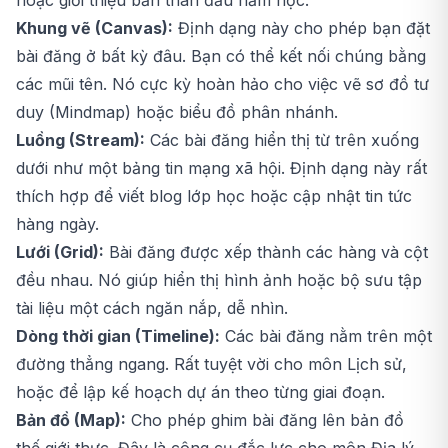
Khung vẽ (Canvas):
Định dạng này cho phép bạn đặt
bài đăng ở bất kỳ đâu. Bạn có thể kết nối chúng bằng
các mũi tên. Nó cực kỳ hoàn hảo cho việc vẽ sơ đồ tư
duy (Mindmap) hoặc biểu đồ phân nhánh.
Luồng (Stream):
Các bài đăng hiển thị từ trên xuống
dưới như một bảng tin mạng xã hội. Định dạng này rất
thích hợp để viết blog lớp học hoặc cập nhật tin tức
hàng ngày.
Lưới (Grid):
Bài đăng được xếp thành các hàng và cột
đều nhau. Nó giúp hiển thị hình ảnh hoặc bộ sưu tập
tài liệu một cách ngăn nắp, dễ nhìn.
Dòng thời gian (Timeline):
Các bài đăng nằm trên một
đường thẳng ngang. Rất tuyệt vời cho môn Lịch sử,
hoặc để lập kế hoạch dự án theo từng giai đoạn.
Bản đồ (Map):
Cho phép ghim bài đăng lên bản đồ
thế giới thực. Đây là công cụ đắc lực cho môn Địa lý