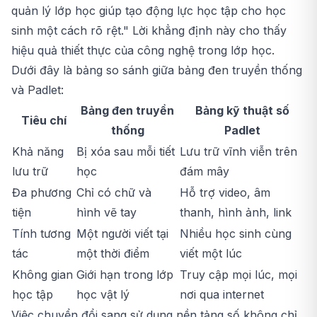
quản lý lớp học giúp tạo động lực học tập cho học
sinh một cách rõ rệt." Lời khẳng định này cho thấy
hiệu quả thiết thực của công nghệ trong lớp học.
Dưới đây là bảng so sánh giữa bảng đen truyền thống
và Padlet:
Bảng đen truyền
Bảng kỹ thuật số
Tiêu chí
thống
Padlet
Khả năng
Bị xóa sau mỗi tiết
Lưu trữ vĩnh viễn trên
lưu trữ
học
đám mây
Đa phương
Chỉ có chữ và
Hỗ trợ video, âm
tiện
hình vẽ tay
thanh, hình ảnh, link
Tính tương
Một người viết tại
Nhiều học sinh cùng
tác
một thời điểm
viết một lúc
Không gian
Giới hạn trong lớp
Truy cập mọi lúc, mọi
học tập
học vật lý
nơi qua internet
Việc chuyển đổi sang sử dụng nền tảng số không chỉ