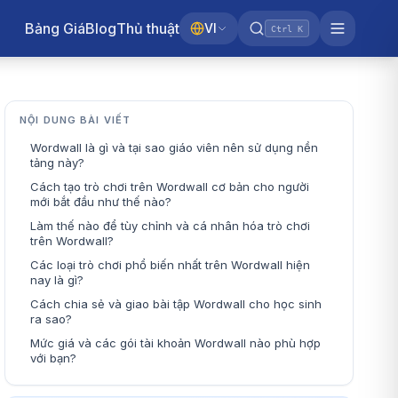
Bảng Giá
Blog
Thủ thuật
VI
Ctrl K
NỘI DUNG BÀI VIẾT
Wordwall là gì và tại sao giáo viên nên sử dụng nền
tảng này?
Cách tạo trò chơi trên Wordwall cơ bản cho người
mới bắt đầu như thế nào?
Làm thế nào để tùy chỉnh và cá nhân hóa trò chơi
trên Wordwall?
Các loại trò chơi phổ biến nhất trên Wordwall hiện
nay là gì?
Cách chia sẻ và giao bài tập Wordwall cho học sinh
ra sao?
Mức giá và các gói tài khoản Wordwall nào phù hợp
với bạn?