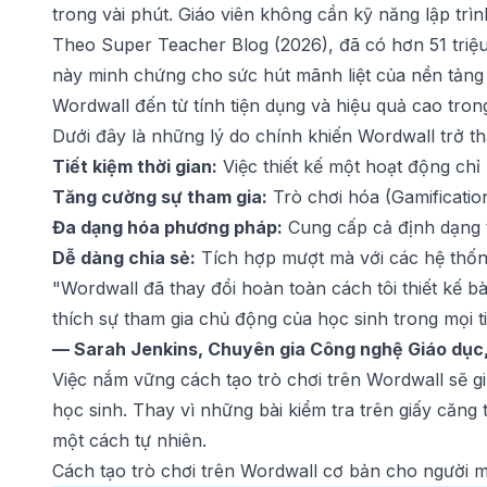
trong vài phút. Giáo viên không cần kỹ năng lập trì
Theo Super Teacher Blog (2026), đã có hơn 51 triệu
này minh chứng cho sức hút mãnh liệt của nền tảng 
Wordwall đến từ tính tiện dụng và hiệu quả cao tron
Dưới đây là những lý do chính khiến Wordwall trở t
Tiết kiệm thời gian:
Việc thiết kế một hoạt động chỉ 
Tăng cường sự tham gia:
Trò chơi hóa (Gamificatio
Đa dạng hóa phương pháp:
Cung cấp cả định dạng t
Dễ dàng chia sẻ:
Tích hợp mượt mà với các hệ thốn
"Wordwall đã thay đổi hoàn toàn cách tôi thiết kế bà
thích sự tham gia chủ động của học sinh trong mọi ti
— Sarah Jenkins, Chuyên gia Công nghệ Giáo dục
Việc nắm vững cách tạo trò chơi trên Wordwall sẽ gi
học sinh. Thay vì những bài kiểm tra trên giấy căng 
một cách tự nhiên.
Cách tạo trò chơi trên Wordwall cơ bản cho người 