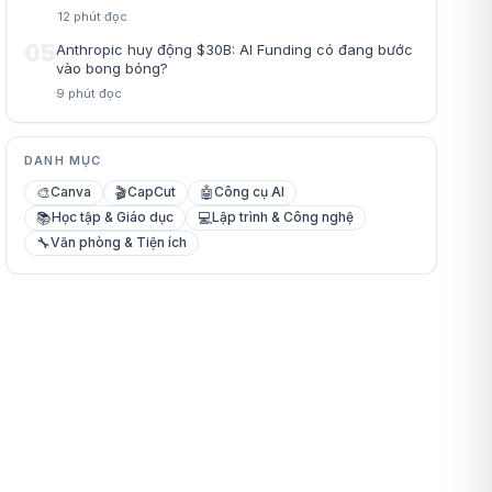
12
phút đọc
05
Anthropic huy động $30B: AI Funding có đang bước
vào bong bóng?
9
phút đọc
DANH MỤC
🎨
🎬
🤖
Canva
CapCut
Công cụ AI
📚
💻
Học tập & Giáo dục
Lập trình & Công nghệ
🔧
Văn phòng & Tiện ích