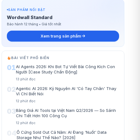
SẢN PHẨM NỔI BẬT
Wordwall Standard
Bảo hành 12 tháng • Giá tốt nhất
Xem trang sản phẩm
BÀI VIẾT PHỔ BIẾN
01
AI Agents 2026: Khi Bot Tự Viết Bài Công Kích Con
Người [Case Study Chấn Động]
13
phút đọc
02
Agentic AI 2026: Kỷ Nguyên AI 'Có Tay Chân' Thay
Vì Chỉ Biết Nói
12
phút đọc
03
Bảng Giá AI Tools tại Việt Nam Q2/2026 — So Sánh
Chi Tiết Hơn 100 Công Cụ
12
phút đọc
04
Ổ Cứng Sold Out Cả Năm: AI Đang 'Nuốt' Data
Storage Như Thế Nào? [2026]