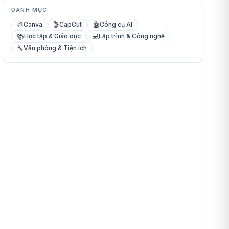
DANH MỤC
🎨
🎬
🤖
Canva
CapCut
Công cụ AI
📚
💻
Học tập & Giáo dục
Lập trình & Công nghệ
🔧
Văn phòng & Tiện ích