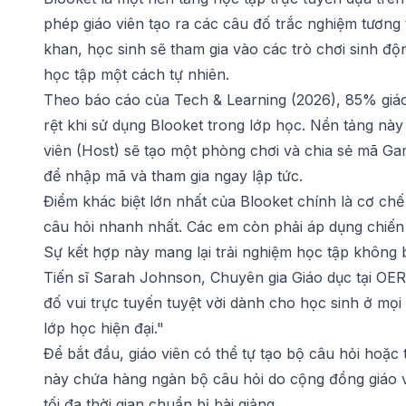
phép giáo viên tạo ra các câu đố trắc nghiệm tương t
khan, học sinh sẽ tham gia vào các trò chơi sinh độ
học tập một cách tự nhiên.
Theo báo cáo của Tech & Learning (2026), 85% giáo 
rệt khi sử dụng Blooket trong lớp học. Nền tảng nà
viên (Host) sẽ tạo một phòng chơi và chia sẻ mã Ga
để nhập mã và tham gia ngay lập tức.
Điểm khác biệt lớn nhất của Blooket chính là cơ chế 
câu hỏi nhanh nhất. Các em còn phải áp dụng chiến 
Sự kết hợp này mang lại trải nghiệm học tập không
Tiến sĩ Sarah Johnson, Chuyên gia Giáo dục tại OE
đố vui trực tuyến tuyệt vời dành cho học sinh ở mọi
lớp học hiện đại."
Để bắt đầu, giáo viên có thể tự tạo bộ câu hỏi hoặc 
này chứa hàng ngàn bộ câu hỏi do cộng đồng giáo viê
tối đa thời gian chuẩn bị bài giảng.