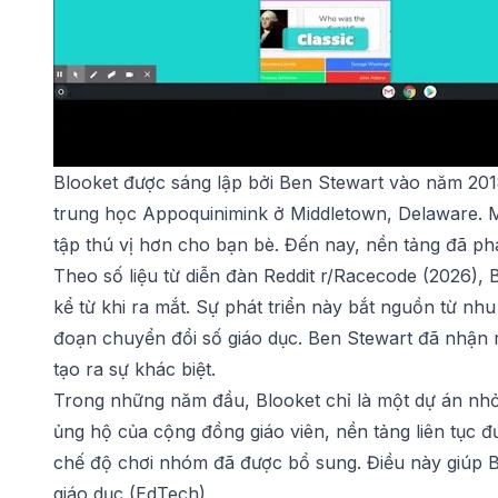
Blooket được sáng lập bởi Ben Stewart vào năm 2018
trung học Appoquinimink ở Middletown, Delaware. M
tập thú vị hơn cho bạn bè. Đến nay, nền tảng đã ph
Theo số liệu từ diễn đàn Reddit r/Racecode (2026), 
kể từ khi ra mắt. Sự phát triển này bắt nguồn từ nhu
đoạn chuyển đổi số giáo dục. Ben Stewart đã nhận 
tạo ra sự khác biệt.
Trong những năm đầu, Blooket chỉ là một dự án nhỏ 
ủng hộ của cộng đồng giáo viên, nền tảng liên tục đ
chế độ chơi nhóm đã được bổ sung. Điều này giúp B
giáo dục (EdTech).