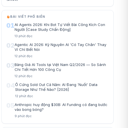
BÀI VIẾT PHỔ BIẾN
01
AI Agents 2026: Khi Bot Tự Viết Bài Công Kích Con
Người [Case Study Chấn Động]
13
phút đọc
02
Agentic AI 2026: Kỷ Nguyên AI 'Có Tay Chân' Thay
Vì Chỉ Biết Nói
12
phút đọc
03
Bảng Giá AI Tools tại Việt Nam Q2/2026 — So Sánh
Chi Tiết Hơn 100 Công Cụ
12
phút đọc
04
Ổ Cứng Sold Out Cả Năm: AI Đang 'Nuốt' Data
Storage Như Thế Nào? [2026]
12
phút đọc
05
Anthropic huy động $30B: AI Funding có đang bước
vào bong bóng?
9
phút đọc