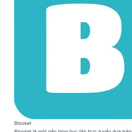
Blooket
Blooket là một nền tảng học tập trực tuyến dựa trên