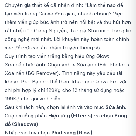
Chuyên gia thiết kế đã nhận định:
"Làm thế nào để
tạo viền trong Canva đơn giản, nhanh chóng? Việc
thêm viền giúp bức ảnh trở nên nổi bật và thu hút hơn
rất nhiều."
- Giang Nguyễn, Tác giả Sforum - Trang tin
công nghệ mới nhất. Lời khuyên này hoàn toàn chính
xác đối với các ấn phẩm truyền thông số.
Quy trình tạo viền trắng bằng hiệu ứng Glow:
Xóa nền bức ảnh: Chọn ảnh > Sửa ảnh (Edit Photo) >
Xóa nền (BG Remover). Tính năng này yêu cầu tài
khoản Pro. Bạn có thể tham khảo gói
Canva
Pro với
chi phí hợp lý chỉ 129K₫ cho 12 tháng sử dụng hoặc
199K₫ cho gói vĩnh viễn.
Sau khi tách nền, chọn lại ảnh và vào mục
Sửa ảnh
.
Cuộn xuống phần
Hiệu ứng (Effects)
và chọn
Bóng
đổ (Shadows)
.
Nhấp vào tùy chọn
Phát sáng (Glow)
.