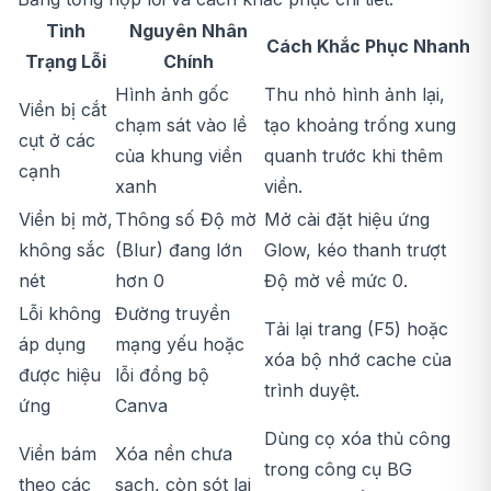
Tình
Nguyên Nhân
Cách Khắc Phục Nhanh
Trạng Lỗi
Chính
Hình ảnh gốc
Thu nhỏ hình ảnh lại,
Viền bị cắt
chạm sát vào lề
tạo khoảng trống xung
cụt ở các
của khung viền
quanh trước khi thêm
cạnh
xanh
viền.
Viền bị mờ,
Thông số Độ mờ
Mở cài đặt hiệu ứng
không sắc
(Blur) đang lớn
Glow, kéo thanh trượt
nét
hơn 0
Độ mờ về mức 0.
Lỗi không
Đường truyền
Tải lại trang (F5) hoặc
áp dụng
mạng yếu hoặc
xóa bộ nhớ cache của
được hiệu
lỗi đồng bộ
trình duyệt.
ứng
Canva
Dùng cọ xóa thủ công
Viền bám
Xóa nền chưa
trong công cụ BG
theo các
sạch, còn sót lại