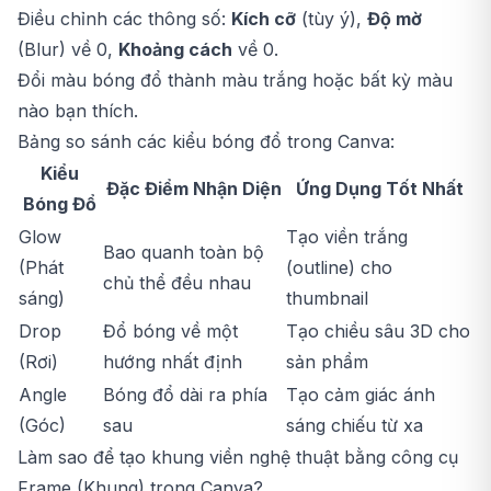
Điều chỉnh các thông số:
Kích cỡ
(tùy ý),
Độ mờ
(Blur) về 0,
Khoảng cách
về 0.
Đổi màu bóng đổ thành màu trắng hoặc bất kỳ màu
nào bạn thích.
Bảng so sánh các kiểu bóng đổ trong Canva:
Kiểu
Đặc Điểm Nhận Diện
Ứng Dụng Tốt Nhất
Bóng Đổ
Glow
Tạo viền trắng
Bao quanh toàn bộ
(Phát
(outline) cho
chủ thể đều nhau
sáng)
thumbnail
Drop
Đổ bóng về một
Tạo chiều sâu 3D cho
(Rơi)
hướng nhất định
sản phẩm
Angle
Bóng đổ dài ra phía
Tạo cảm giác ánh
(Góc)
sau
sáng chiếu từ xa
Làm sao để tạo khung viền nghệ thuật bằng công cụ
Frame (Khung) trong Canva?