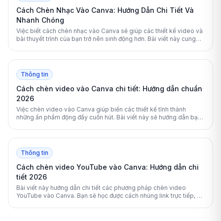
Cách Chèn Nhạc Vào Canva: Hướng Dẫn Chi Tiết Và
Nhanh Chóng
Việc biết cách chèn nhạc vào Canva sẽ giúp các thiết kế video và
bài thuyết trình của bạn trở nên sinh động hơn. Bài viết này cung
cấp hướng dẫn toàn diện từ cơ bản đến nâng cao để bạn làm chủ
các công cụ âm thanh trên nền tảng này.
Thông tin
Cách chèn video vào Canva chi tiết: Hướng dẫn chuẩn
2026
Việc chèn video vào Canva giúp biến các thiết kế tĩnh thành
những ấn phẩm động đầy cuốn hút. Bài viết này sẽ hướng dẫn bạn
chi tiết cách thêm và chỉnh sửa video trên Canva một cách chuyên
nghiệp nhất.
Thông tin
Cách chèn video YouTube vào Canva: Hướng dẫn chi
tiết 2026
Bài viết này hướng dẫn chi tiết các phương pháp chèn video
YouTube vào Canva. Bạn sẽ học được cách nhúng link trực tiếp, sử
dụng ứng dụng tích hợp và cách xử lý lỗi hiệu quả.