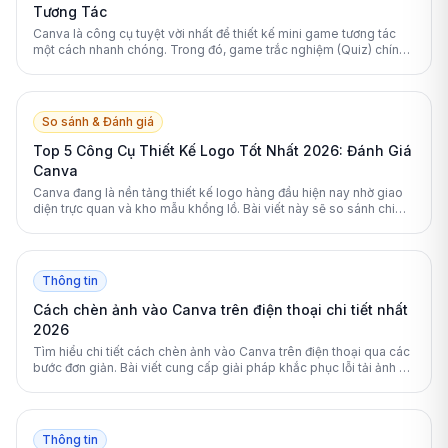
Tương Tác
Canva là công cụ tuyệt vời nhất để thiết kế mini game tương tác
một cách nhanh chóng. Trong đó, game trắc nghiệm (Quiz) chính
là lựa chọn số 1 nhờ tính ứng dụng cao và dễ thực hiện.
So sánh & Đánh giá
Top 5 Công Cụ Thiết Kế Logo Tốt Nhất 2026: Đánh Giá
Canva
Canva đang là nền tảng thiết kế logo hàng đầu hiện nay nhờ giao
diện trực quan và kho mẫu khổng lồ. Bài viết này sẽ so sánh chi
tiết Canva với các đối thủ mạnh nhất năm 2026.
Thông tin
Cách chèn ảnh vào Canva trên điện thoại chi tiết nhất
2026
Tìm hiểu chi tiết cách chèn ảnh vào Canva trên điện thoại qua các
bước đơn giản. Bài viết cung cấp giải pháp khắc phục lỗi tải ảnh và
mẹo chỉnh sửa thiết kế chuyên nghiệp.
Thông tin