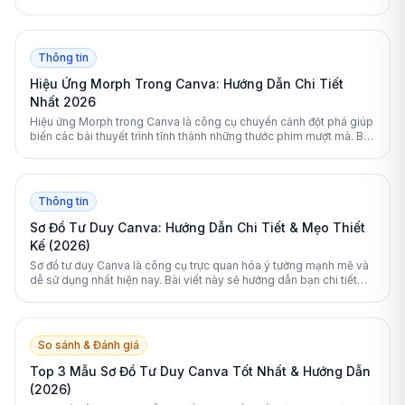
bước tải phông chữ lên nền tảng này một cách nhanh chóng.
Thông tin
Hiệu Ứng Morph Trong Canva: Hướng Dẫn Chi Tiết
Nhất 2026
Hiệu ứng Morph trong Canva là công cụ chuyển cảnh đột phá giúp
biến các bài thuyết trình tĩnh thành những thước phim mượt mà. Bài
viết cung cấp hướng dẫn toàn diện cách sử dụng và tối ưu tính
năng này.
Thông tin
Sơ Đồ Tư Duy Canva: Hướng Dẫn Chi Tiết & Mẹo Thiết
Kế (2026)
Sơ đồ tư duy Canva là công cụ trực quan hóa ý tưởng mạnh mẽ và
dễ sử dụng nhất hiện nay. Bài viết này sẽ hướng dẫn bạn chi tiết
cách thiết kế, tối ưu hóa bằng AI và so sánh Canva với các phần
mềm chuyên dụng khác.
So sánh & Đánh giá
Top 3 Mẫu Sơ Đồ Tư Duy Canva Tốt Nhất & Hướng Dẫn
(2026)