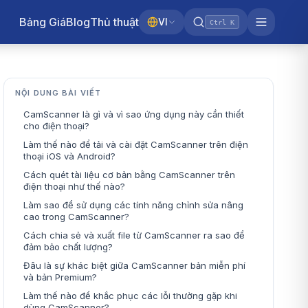
Bảng Giá
Blog
Thủ thuật
VI
Ctrl K
NỘI DUNG BÀI VIẾT
CamScanner là gì và vì sao ứng dụng này cần thiết
cho điện thoại?
Làm thế nào để tải và cài đặt CamScanner trên điện
thoại iOS và Android?
Cách quét tài liệu cơ bản bằng CamScanner trên
điện thoại như thế nào?
Làm sao để sử dụng các tính năng chỉnh sửa nâng
cao trong CamScanner?
Cách chia sẻ và xuất file từ CamScanner ra sao để
đảm bảo chất lượng?
Đâu là sự khác biệt giữa CamScanner bản miễn phí
và bản Premium?
Làm thế nào để khắc phục các lỗi thường gặp khi
dùng CamScanner?