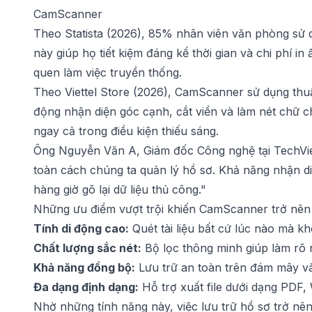
CamScanner
Theo Statista (2026), 85% nhân viên văn phòng sử dụ
này giúp họ tiết kiệm đáng kể thời gian và chi phí in
quen làm việc truyền thống.
Theo Viettel Store (2026), CamScanner sử dụng thuật 
động nhận diện góc cạnh, cắt viền và làm nét chữ 
ngay cả trong điều kiện thiếu sáng.
Ông Nguyễn Văn A, Giám đốc Công nghệ tại TechVie
toàn cách chúng ta quản lý hồ sơ. Khả năng nhận di
hàng giờ gõ lại dữ liệu thủ công."
Những ưu điểm vượt trội khiến CamScanner trở nên
Tính di động cao:
Quét tài liệu bất cứ lúc nào mà 
Chất lượng sắc nét:
Bộ lọc thông minh giúp làm rõ n
Khả năng đồng bộ:
Lưu trữ an toàn trên đám mây và 
Đa dạng định dạng:
Hỗ trợ xuất file dưới dạng PDF,
Nhờ những tính năng này, việc lưu trữ hồ sơ trở nê