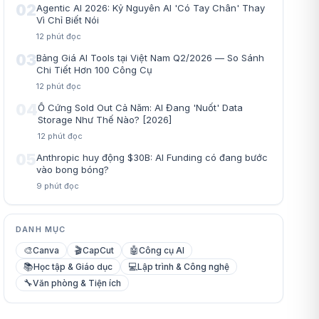
02
Agentic AI 2026: Kỷ Nguyên AI 'Có Tay Chân' Thay
Vì Chỉ Biết Nói
12
phút đọc
03
Bảng Giá AI Tools tại Việt Nam Q2/2026 — So Sánh
Chi Tiết Hơn 100 Công Cụ
12
phút đọc
04
Ổ Cứng Sold Out Cả Năm: AI Đang 'Nuốt' Data
Storage Như Thế Nào? [2026]
12
phút đọc
05
Anthropic huy động $30B: AI Funding có đang bước
vào bong bóng?
9
phút đọc
DANH MỤC
🎨
🎬
🤖
Canva
CapCut
Công cụ AI
📚
💻
Học tập & Giáo dục
Lập trình & Công nghệ
🔧
Văn phòng & Tiện ích