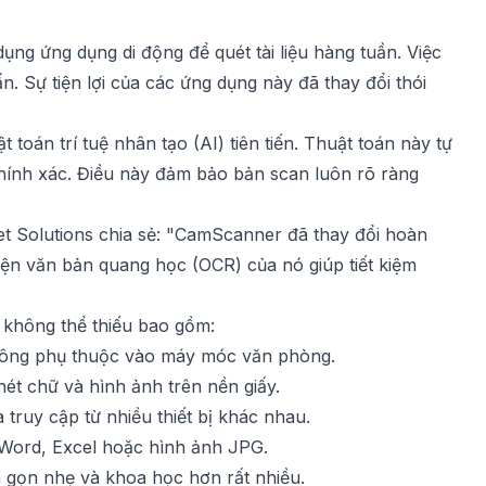
ng ứng dụng di động để quét tài liệu hàng tuần. Việc
 ấn. Sự tiện lợi của các ứng dụng này đã thay đổi thói
toán trí tuệ nhân tạo (AI) tiên tiến. Thuật toán này tự
chính xác. Điều này đảm bảo bản scan luôn rõ ràng
t Solutions chia sẻ: "CamScanner đã thay đổi hoàn
ện văn bản quang học (OCR) của nó giúp tiết kiệm
 không thể thiếu bao gồm:
không phụ thuộc vào máy móc văn phòng.
ét chữ và hình ảnh trên nền giấy.
truy cập từ nhiều thiết bị khác nhau.
 Word, Excel hoặc hình ảnh JPG.
n gọn nhẹ và khoa học hơn rất nhiều.